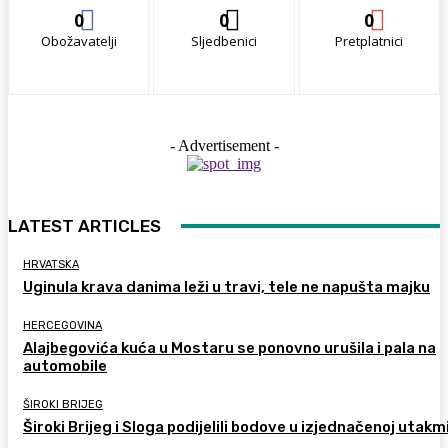
0
0
0
Obožavatelji
Sljedbenici
Pretplatnici
- Advertisement -
LATEST ARTICLES
HRVATSKA
Uginula krava danima leži u travi, tele ne napušta majku
HERCEGOVINA
Alajbegovića kuća u Mostaru se ponovno urušila i pala na
automobile
ŠIROKI BRIJEG
Široki Brijeg i Sloga podijelili bodove u izjednačenoj utakm