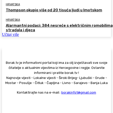
HRVATSKA
Thompson okupio više od 20 tisuća ljudi u Imotskom
HRVATSKA
Alarmantni podaci: 384 nesreće s električnim romobilima
stradala i djeca
Učitaj više
Borak.tv je informativni portal koji ima za cilj izvještavati sve svoje
čitatelje o aktualnim vijestima iz Hercegovine i regije. Ostanite
informirani i pratite borak.tv !
Najnovije vijesti - Lokalne vijesti - Široki Brijeg- Ljubuški - Grude -
Mostar - Posušje - Čitluk - Čapljina - Livno - Sarajevo - Banja Luka
Kontaktirajte nas na e-mail::
borakinfo1@gmail.com