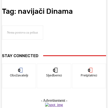
Tag:
navijači Dinama
Nema postova za prikaz
STAY CONNECTED
0
0
0
Obožavatelji
Sljedbenici
Pretplatnici
- Advertisement -