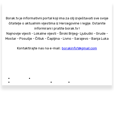
Borak.tv je informativni portal koji ima za cilj izvještavati sve svoje
čitatelje o aktualnim vijestima iz Hercegovine i regije. Ostanite
informirani i pratite borak.tv !
Najnovije vijesti - Lokalne vijesti - Široki Brijeg- Ljubuški - Grude -
Mostar - Posušje - Čitluk - Čapljina - Livno - Sarajevo - Banja Luka
Kontaktirajte nas na e-mail::
borakinfo1@gmail.com
© Copyright - Borak.tv
Privatnost
Pravila anonimnog komentiranja
Oglašavanje na Borak.tv
Donacije
Kontakt