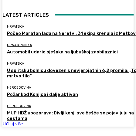
LATEST ARTICLES
HRVATSKA
Počeo Maraton lađa na Neretvi: 31 ekipa krenula iz Metkov
CRNA KRONIKA
Automobil udario pješaka na ljubuškoj zaobilaznici
HRVATSKA
U splitsku bolnicu dovezen s nevjerojatnih 6,2 promila: „To
mrtvo tilo“
HERCEGOVINA
Požar kod Konjica i dalje aktivan
HERCEGOVINA
MUP HBŽ upozorava: Divlji konji sve češće se pojavljuju na
cestama
Učitaj više