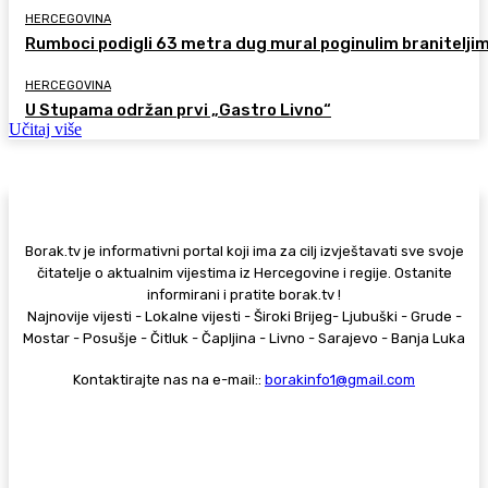
HERCEGOVINA
Rumboci podigli 63 metra dug mural poginulim branitelji
HERCEGOVINA
U Stupama održan prvi „Gastro Livno“
Učitaj više
Borak.tv je informativni portal koji ima za cilj izvještavati sve svoje
čitatelje o aktualnim vijestima iz Hercegovine i regije. Ostanite
informirani i pratite borak.tv !
Najnovije vijesti - Lokalne vijesti - Široki Brijeg- Ljubuški - Grude -
Mostar - Posušje - Čitluk - Čapljina - Livno - Sarajevo - Banja Luka
Kontaktirajte nas na e-mail::
borakinfo1@gmail.com
© Copyright - Borak.tv