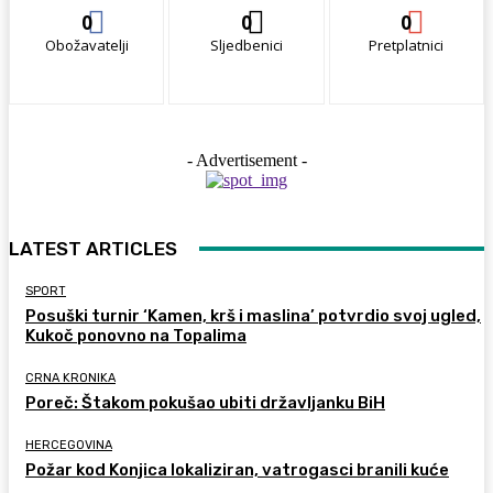
0
0
0
Obožavatelji
Sljedbenici
Pretplatnici
- Advertisement -
LATEST ARTICLES
SPORT
Posuški turnir ‘Kamen, krš i maslina’ potvrdio svoj ugled,
Kukoč ponovno na Topalima
CRNA KRONIKA
Poreč: Štakom pokušao ubiti državljanku BiH
HERCEGOVINA
Požar kod Konjica lokaliziran, vatrogasci branili kuće