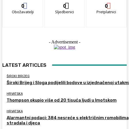
0
0
0
Obožavatelji
Sljedbenici
Pretplatnici
- Advertisement -
LATEST ARTICLES
ŠIROKI BRIJEG
Široki Brijeg i Sloga podijelili bodove u izjednačenoj utakm
HRVATSKA
Thompson okupio više od 20 tisuća ljudi u Imotskom
HRVATSKA
Alarmantni podaci: 384 nesreće s električnim romobilima
stradala i djeca