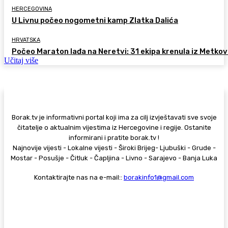
HERCEGOVINA
U Livnu počeo nogometni kamp Zlatka Dalića
HRVATSKA
Počeo Maraton lađa na Neretvi: 31 ekipa krenula iz Metkov
Učitaj više
Borak.tv je informativni portal koji ima za cilj izvještavati sve svoje
čitatelje o aktualnim vijestima iz Hercegovine i regije. Ostanite
informirani i pratite borak.tv !
Najnovije vijesti - Lokalne vijesti - Široki Brijeg- Ljubuški - Grude -
Mostar - Posušje - Čitluk - Čapljina - Livno - Sarajevo - Banja Luka
Kontaktirajte nas na e-mail::
borakinfo1@gmail.com
© Copyright - Borak.tv