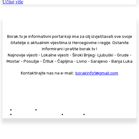
Učitaj više
Borak.tv je informativni portal koji ima za cilj izvještavati sve svoje
čitatelje o aktualnim vijestima iz Hercegovine i regije. Ostanite
informirani i pratite borak.tv !
Najnovije vijesti - Lokalne vijesti - Široki Brijeg- Ljubuški - Grude -
Mostar - Posušje - Čitluk - Čapljina - Livno - Sarajevo - Banja Luka
Kontaktirajte nas na e-mail::
borakinfo1@gmail.com
© Copyright - Borak.tv
Privatnost
Pravila anonimnog komentiranja
Oglašavanje na Borak.tv
Donacije
Kontakt