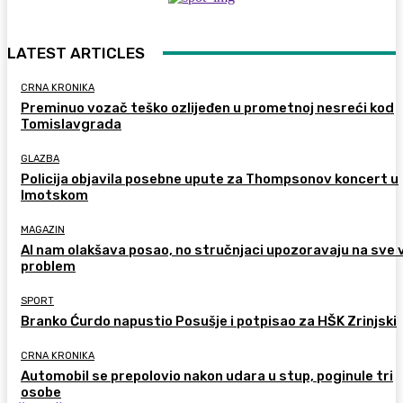
LATEST ARTICLES
CRNA KRONIKA
Preminuo vozač teško ozlijeđen u prometnoj nesreći kod
Tomislavgrada
GLAZBA
Policija objavila posebne upute za Thompsonov koncert u
Imotskom
MAGAZIN
AI nam olakšava posao, no stručnjaci upozoravaju na sve 
problem
SPORT
Branko Ćurdo napustio Posušje i potpisao za HŠK Zrinjski
CRNA KRONIKA
Automobil se prepolovio nakon udara u stup, poginule tri
osobe