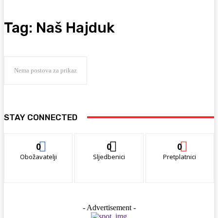
Tag:
Naš Hajduk
Nema postova za prikaz
STAY CONNECTED
0
0
0
Obožavatelji
Sljedbenici
Pretplatnici
- Advertisement -