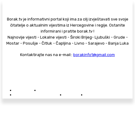
Borak.tv je informativni portal koji ima za cilj izvještavati sve svoje
čitatelje o aktualnim vijestima iz Hercegovine i regije. Ostanite
informirani i pratite borak.tv !
Najnovije vijesti - Lokalne vijesti - Široki Brijeg- Ljubuški - Grude -
Mostar - Posušje - Čitluk - Čapljina - Livno - Sarajevo - Banja Luka
Kontaktirajte nas na e-mail::
borakinfo1@gmail.com
© Copyright - Borak.tv
Privatnost
Pravila anonimnog komentiranja
Oglašavanje na Borak.tv
Donacije
Kontakt