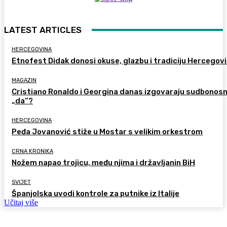
LATEST ARTICLES
HERCEGOVINA
Etnofest Didak donosi okuse, glazbu i tradiciju Hercegov
MAGAZIN
Cristiano Ronaldo i Georgina danas izgovaraju sudbonos
„da“?
HERCEGOVINA
Peđa Jovanović stiže u Mostar s velikim orkestrom
CRNA KRONIKA
Nožem napao trojicu, među njima i državljanin BiH
SVIJET
Španjolska uvodi kontrole za putnike iz Italije
Učitaj više