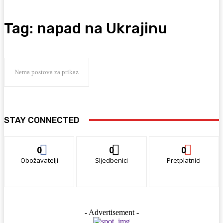
Tag:
napad na Ukrajinu
Nema postova za prikaz
STAY CONNECTED
0
0
0
Obožavatelji
Sljedbenici
Pretplatnici
- Advertisement -