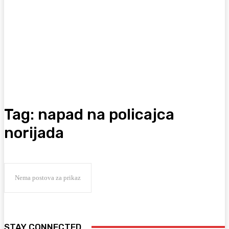
Tag:
napad na policajca
norijada
Nema postova za prikaz
STAY CONNECTED