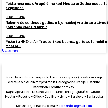
Teška nesreća u Vrapčićima kod Mostara: Jedna osoba te
ozlijeđena
HERCEGOVINA
Nakon više od deset godina u Njemačkoj vratio se u Livno i
pokrenuo vlastiti biznis
HERCEGOVINA
Požari u HNŽ-u: Air Tractori kod Neuma, gorio automobil u
Mostaru
Učitaj više
Borak.tv je informativni portal koji ima za cilj izvještavati sve svoje
čitatelje o aktualnim vijestima iz Hercegovine i regije. Ostanite
informirani i pratite borak.tv !
Najnovije vijesti - Lokalne vijesti - Široki Brijeg- Ljubuški - Grude -
Mostar - Posušje - Čitluk - Čapljina - Livno - Sarajevo - Banja Luka
Kontaktirajte nas na e-mail::
borakinfo1@gmail.com