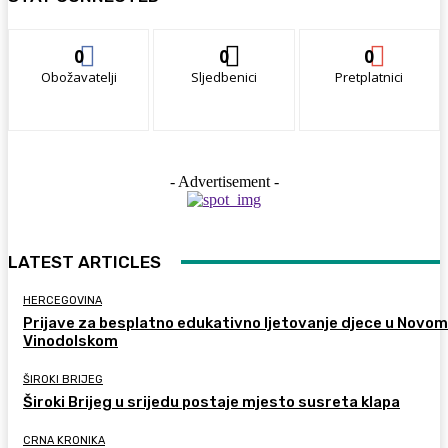
0
0
0
Obožavatelji
Sljedbenici
Pretplatnici
- Advertisement -
LATEST ARTICLES
HERCEGOVINA
Prijave za besplatno edukativno ljetovanje djece u Novom
Vinodolskom
ŠIROKI BRIJEG
Široki Brijeg u srijedu postaje mjesto susreta klapa
CRNA KRONIKA