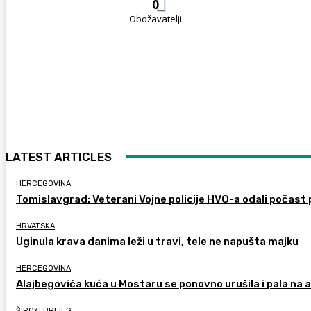
0
Obožavatelji
LATEST ARTICLES
HERCEGOVINA
Tomislavgrad: Veterani Vojne policije HVO-a odali počast 
HRVATSKA
Uginula krava danima leži u travi, tele ne napušta majku
HERCEGOVINA
Alajbegovića kuća u Mostaru se ponovno urušila i pala na
ŠIROKI BRIJEG