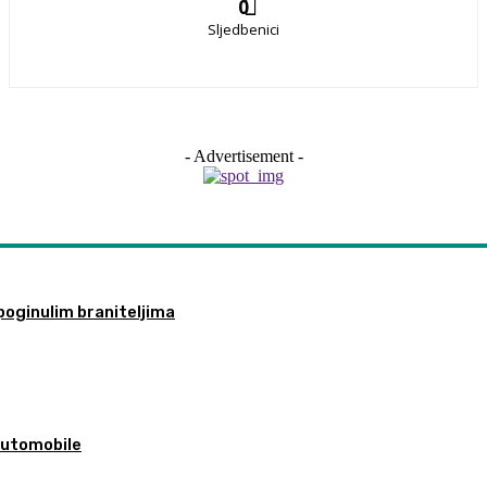
0
Sljedbenici
- Advertisement -
poginulim braniteljima
 automobile