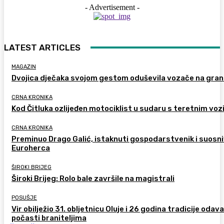
- Advertisement -
LATEST ARTICLES
MAGAZIN
Dvojica dječaka svojom gestom oduševila vozače na gran
CRNA KRONIKA
Kod Čitluka ozlijeđen motociklist u sudaru s teretnim voz
CRNA KRONIKA
Preminuo Drago Galić, istaknuti gospodarstvenik i suosn
Euroherca
ŠIROKI BRIJEG
Široki Brijeg: Rolo bale završile na magistrali
POSUŠJE
Vir obilježio 31. obljetnicu Oluje i 26 godina tradicije odav
počasti braniteljima