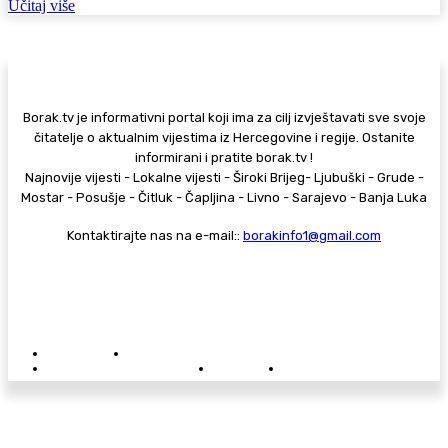
Učitaj više
Borak.tv je informativni portal koji ima za cilj izvještavati sve svoje
čitatelje o aktualnim vijestima iz Hercegovine i regije. Ostanite
informirani i pratite borak.tv !
Najnovije vijesti - Lokalne vijesti - Široki Brijeg- Ljubuški - Grude -
Mostar - Posušje - Čitluk - Čapljina - Livno - Sarajevo - Banja Luka
Kontaktirajte nas na e-mail::
borakinfo1@gmail.com
© Copyright - Borak.tv
Privatnost
Pravila anonimnog komentiranja
Oglašavanje na Borak.tv
Donacije
Kontakt