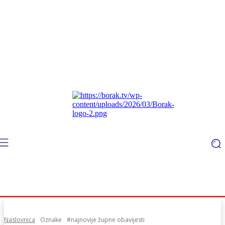
Naslovnica
Oznake
#najnovije župne obavijesti