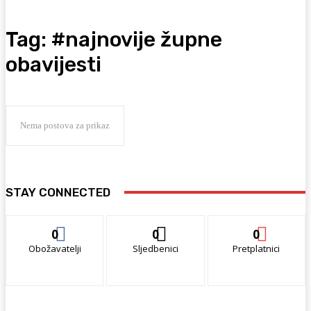
Tag:
#najnovije župne
obavijesti
Nema postova za prikaz
STAY CONNECTED
0
0
0
Obožavatelji
Sljedbenici
Pretplatnici