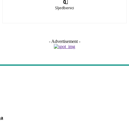
0
Sljedbenici
- Advertisement -
ma