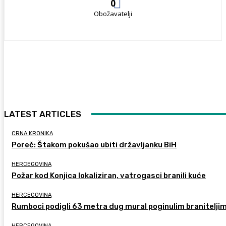
0
Obožavatelji
LATEST ARTICLES
CRNA KRONIKA
Poreč: Štakom pokušao ubiti državljanku BiH
HERCEGOVINA
Požar kod Konjica lokaliziran, vatrogasci branili kuće
HERCEGOVINA
Rumboci podigli 63 metra dug mural poginulim branitelji
HERCEGOVINA