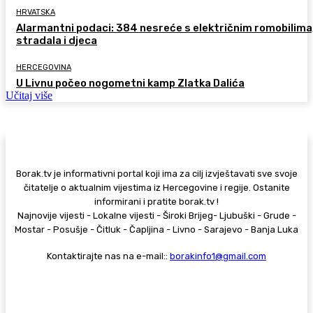
HRVATSKA
Alarmantni podaci: 384 nesreće s električnim romobilima
stradala i djeca
HERCEGOVINA
U Livnu počeo nogometni kamp Zlatka Dalića
Učitaj više
Borak.tv je informativni portal koji ima za cilj izvještavati sve svoje
čitatelje o aktualnim vijestima iz Hercegovine i regije. Ostanite
informirani i pratite borak.tv !
Najnovije vijesti - Lokalne vijesti - Široki Brijeg- Ljubuški - Grude -
Mostar - Posušje - Čitluk - Čapljina - Livno - Sarajevo - Banja Luka
Kontaktirajte nas na e-mail::
borakinfo1@gmail.com