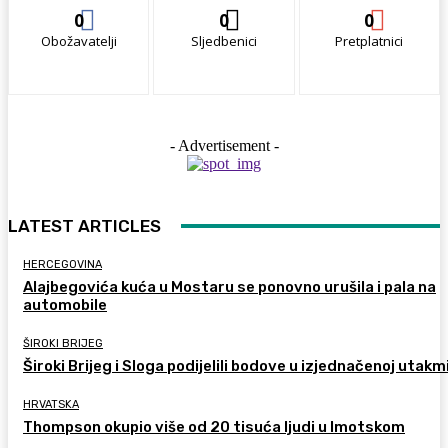
0
0
0
Obožavatelji
Sljedbenici
Pretplatnici
- Advertisement -
LATEST ARTICLES
HERCEGOVINA
Alajbegovića kuća u Mostaru se ponovno urušila i pala na
automobile
ŠIROKI BRIJEG
Široki Brijeg i Sloga podijelili bodove u izjednačenoj utakm
HRVATSKA
Thompson okupio više od 20 tisuća ljudi u Imotskom