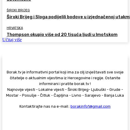
ŠIROKI BRIJEG
Široki Brijeg i Sloga podijelili bodove u izjednačenoj utakm
HRVATSKA
Thompson okupio više od 20 tisuća ljudi u Imotskom
Učitaj više
Borak.tv je informativni portal koji ima za cilj izvještavati sve svoje
čitatelje o aktualnim vijestima iz Hercegovine i regije. Ostanite
informirani i pratite borak.tv !
Najnovije vijesti - Lokalne vijesti - Široki Brijeg- Ljubuški - Grude -
Mostar - Posušje - Čitluk - Čapljina - Livno - Sarajevo - Banja Luka
Kontaktirajte nas na e-mail::
borakinfo1@gmail.com