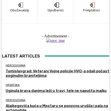
0
0
0
Obožavatelji
Sljedbenici
Pretplatnici
- Advertisement -
LATEST ARTICLES
HERCEGOVINA
Tomislavgrad: Veterani Vojne policije HVO-a odali počast
poginulim braniteljima
HRVATSKA
Uginula krava danima leži u travi, tele ne napušta majku
HERCEGOVINA
Alajbegovića kuća u Mostaru se ponovno urušila i pala na
automobile