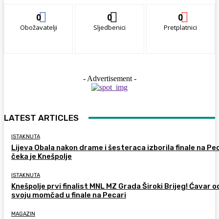
0
0
0
Obožavatelji
Sljedbenici
Pretplatnici
- Advertisement -
LATEST ARTICLES
ISTAKNUTA
Lijeva Obala nakon drame i šesteraca izborila finale na Pec
čeka je Knešpolje
ISTAKNUTA
Knešpolje prvi finalist MNL MZ Grada Široki Brijeg! Ćavar 
svoju momčad u finale na Pecari
MAGAZIN