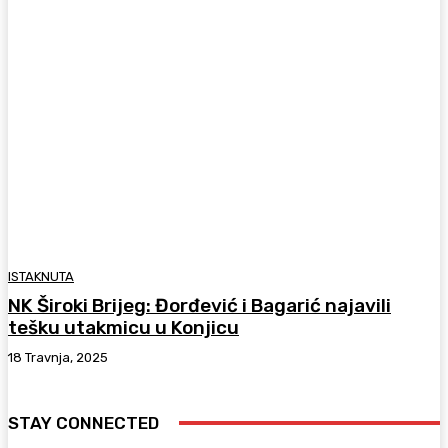
ISTAKNUTA
NK Široki Brijeg: Đorđević i Bagarić najavili
tešku utakmicu u Konjicu
18 Travnja, 2025
STAY CONNECTED