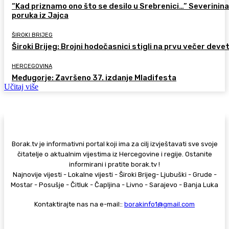
“Kad priznamo ono što se desilo u Srebrenici…” Severinina
poruka iz Jajca
ŠIROKI BRIJEG
Široki Brijeg: Brojni hodočasnici stigli na prvu večer deve
HERCEGOVINA
Međugorje: Završeno 37. izdanje Mladifesta
Učitaj više
Borak.tv je informativni portal koji ima za cilj izvještavati sve svoje
čitatelje o aktualnim vijestima iz Hercegovine i regije. Ostanite
informirani i pratite borak.tv !
Najnovije vijesti - Lokalne vijesti - Široki Brijeg- Ljubuški - Grude -
Mostar - Posušje - Čitluk - Čapljina - Livno - Sarajevo - Banja Luka
Kontaktirajte nas na e-mail::
borakinfo1@gmail.com