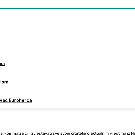
ici
ilom
ivač Euroherca
al koji ima za cilj izvještavati sve svoje čitatelje o aktualnim vijestima iz 