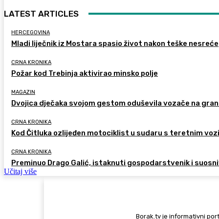
LATEST ARTICLES
HERCEGOVINA
Mladi liječnik iz Mostara spasio život nakon teške nesreće
CRNA KRONIKA
Požar kod Trebinja aktivirao minsko polje
MAGAZIN
Dvojica dječaka svojom gestom oduševila vozače na gran
CRNA KRONIKA
Kod Čitluka ozlijeđen motociklist u sudaru s teretnim voz
CRNA KRONIKA
Preminuo Drago Galić, istaknuti gospodarstvenik i suosn
Učitaj više
Borak.tv je informativni port