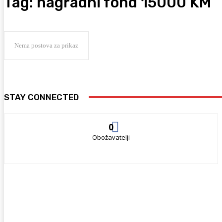
Tag:
nagradni fond 15000 KM
Nema postova za prikaz
STAY CONNECTED
0
Obožavatelji