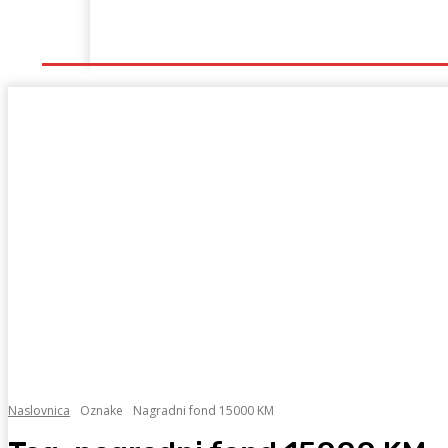
Naslovna
Lokalno
Hercegovina
Sport
Naslovnica
Oznake
Nagradni fond 15000 KM