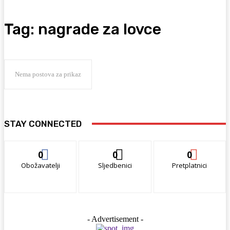
Tag:
nagrade za lovce
Nema postova za prikaz
STAY CONNECTED
0
0
0
Obožavatelji
Sljedbenici
Pretplatnici
- Advertisement -