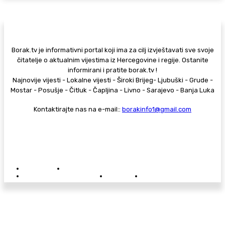
Borak.tv je informativni portal koji ima za cilj izvještavati sve svoje
čitatelje o aktualnim vijestima iz Hercegovine i regije. Ostanite
informirani i pratite borak.tv !
Najnovije vijesti - Lokalne vijesti - Široki Brijeg- Ljubuški - Grude -
Mostar - Posušje - Čitluk - Čapljina - Livno - Sarajevo - Banja Luka
Kontaktirajte nas na e-mail::
borakinfo1@gmail.com
© Copyright - Borak.tv
Privatnost
Pravila anonimnog komentiranja
Oglašavanje na Borak.tv
Donacije
Kontakt