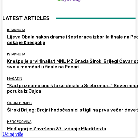
LATEST ARTICLES
ISTAKNUTA
Lijeva Obala nakon drame i šesteraca izborila finale na Pec
čeka je Knešpolje
ISTAKNUTA
Knešpolje prvi finalist MNL MZ Grada Široki Brijeg! Ćavar 
svoju momčad u finale na Pecari
MAGAZIN
“Kad priznamo ono što se desilo u Srebrenici…” Severinina
poruka iz Jajca
ŠIROKI BRIJEG
Široki Brijeg: Brojni hodočasnici stigli na prvu večer deve
HERCEGOVINA
Međugorje: Završeno 37. izdanje Mladifesta
Učitaj više