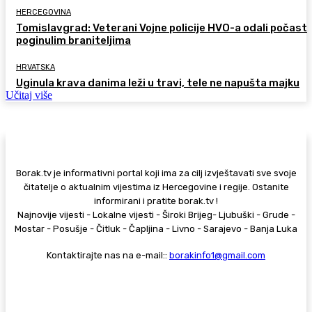
HERCEGOVINA
Tomislavgrad: Veterani Vojne policije HVO-a odali počast
poginulim braniteljima
HRVATSKA
Uginula krava danima leži u travi, tele ne napušta majku
Učitaj više
Borak.tv je informativni portal koji ima za cilj izvještavati sve svoje
čitatelje o aktualnim vijestima iz Hercegovine i regije. Ostanite
informirani i pratite borak.tv !
Najnovije vijesti - Lokalne vijesti - Široki Brijeg- Ljubuški - Grude -
Mostar - Posušje - Čitluk - Čapljina - Livno - Sarajevo - Banja Luka
Kontaktirajte nas na e-mail::
borakinfo1@gmail.com