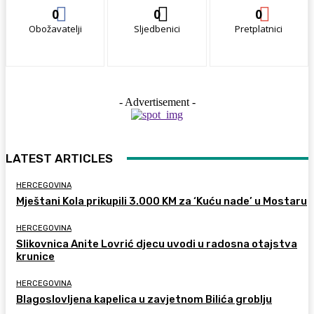
0
0
0
Obožavatelji
Sljedbenici
Pretplatnici
- Advertisement -
LATEST ARTICLES
HERCEGOVINA
Mještani Kola prikupili 3.000 KM za ‘Kuću nade’ u Mostaru
HERCEGOVINA
Slikovnica Anite Lovrić djecu uvodi u radosna otajstva
krunice
HERCEGOVINA
Blagoslovljena kapelica u zavjetnom Bilića groblju