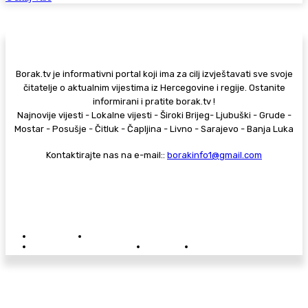
Borak.tv je informativni portal koji ima za cilj izvještavati sve svoje
čitatelje o aktualnim vijestima iz Hercegovine i regije. Ostanite
informirani i pratite borak.tv !
Najnovije vijesti - Lokalne vijesti - Široki Brijeg- Ljubuški - Grude -
Mostar - Posušje - Čitluk - Čapljina - Livno - Sarajevo - Banja Luka
Kontaktirajte nas na e-mail::
borakinfo1@gmail.com
© Copyright - Borak.tv
Privatnost
Pravila anonimnog komentiranja
Oglašavanje na Borak.tv
Donacije
Kontakt