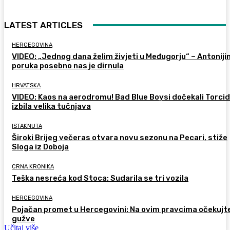
LATEST ARTICLES
HERCEGOVINA
VIDEO: „Jednog dana želim živjeti u Međugorju“ – Antoniji
poruka posebno nas je dirnula
HRVATSKA
VIDEO: Kaos na aerodromu! Bad Blue Boysi dočekali Torcid
izbila velika tučnjava
ISTAKNUTA
Široki Brijeg večeras otvara novu sezonu na Pecari, stiže
Sloga iz Doboja
CRNA KRONIKA
Teška nesreća kod Stoca: Sudarila se tri vozila
HERCEGOVINA
Pojačan promet u Hercegovini: Na ovim pravcima očekujt
gužve
Učitaj više