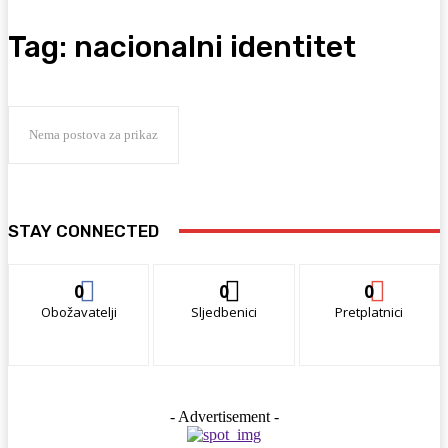
Tag:
nacionalni identitet
Nema postova za prikaz
STAY CONNECTED
0
0
0
Obožavatelji
Sljedbenici
Pretplatnici
- Advertisement -