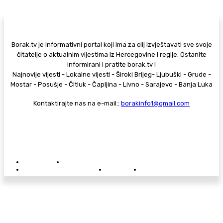
Borak.tv je informativni portal koji ima za cilj izvještavati sve svoje
čitatelje o aktualnim vijestima iz Hercegovine i regije. Ostanite
informirani i pratite borak.tv !
Najnovije vijesti - Lokalne vijesti - Široki Brijeg- Ljubuški - Grude -
Mostar - Posušje - Čitluk - Čapljina - Livno - Sarajevo - Banja Luka
Kontaktirajte nas na e-mail::
borakinfo1@gmail.com
© Copyright - Borak.tv
Privatnost
Pravila anonimnog komentiranja
Oglašavanje na Borak.tv
Donacije
Kontakt