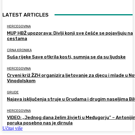
LATEST ARTICLES
HERCEGOVINA
MUP HBŽ upozorava: Divlji konji sve češće se pojavljuju na
cestama
CRNA KRONIKA
Suša rijeke Save otkrila kosti, sumnja se da su ljudske
HERCEGOVINA
Crveni križ ŽZH organizira ljetovanje za djecu i mlade u 
Vinodolskom
GRUDE
Najava isključenja struje u Grudama i drugim naseljima Bi
HERCEGOVINA
VIDEO: „Jednog dana želim živjeti u Međugorju“ – Antoniji
poruka posebno nas je dirnula
Učitaj više