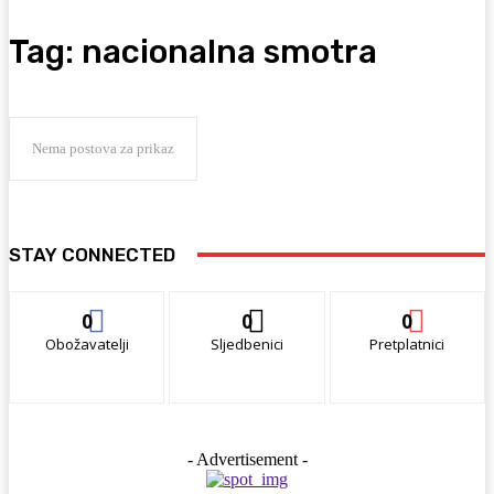
Tag:
nacionalna smotra
Nema postova za prikaz
STAY CONNECTED
0
0
0
Obožavatelji
Sljedbenici
Pretplatnici
- Advertisement -