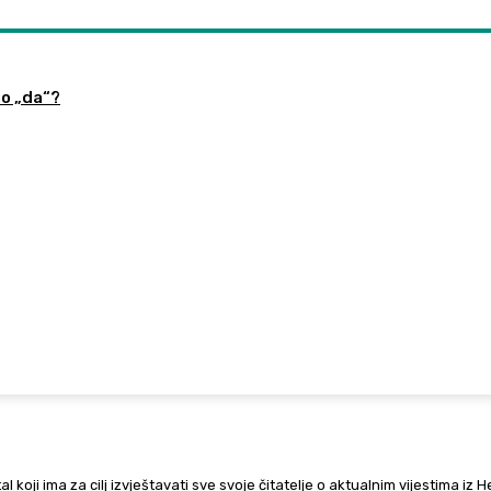
no „da“?
al koji ima za cilj izvještavati sve svoje čitatelje o aktualnim vijestima iz 