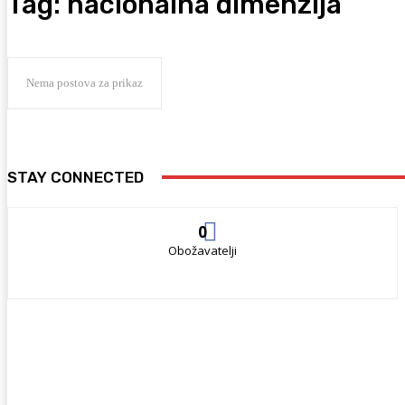
Tag:
nacionalna dimenzija
Nema postova za prikaz
STAY CONNECTED
0
Obožavatelji