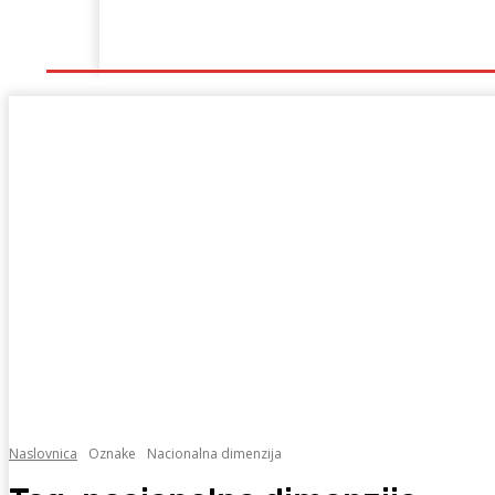
Naslovna
Lokalno
Hercegovina
Sport
Naslovnica
Oznake
Nacionalna dimenzija