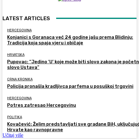
LATEST ARTICLES
HERCEGOVINA
Konjanici s Goranaca već 24 godine jašu prema Blidinju:
Tradicija koja spaja vjeru i običaje
HRVATSKA
Pupovac: “Jedino ‘U’ koje može biti slovo zakona je počet
slovo Ustava”
CRNA KRONIKA
Policija pronašla kradljivca parfema u posuškoj trgovini
HERCEGOVINA
Potres zatresao Hercegovinu
POLITIKA
Kovačević: Želim predstavljati sve građane BiH, uključujuć
Hrvate kao ravnopravne
Učitaj više