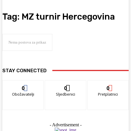
Tag:
MZ turnir Hercegovina
Nema postova za prikaz
STAY CONNECTED
0
0
0
Obožavatelji
Sljedbenici
Pretplatnici
- Advertisement -