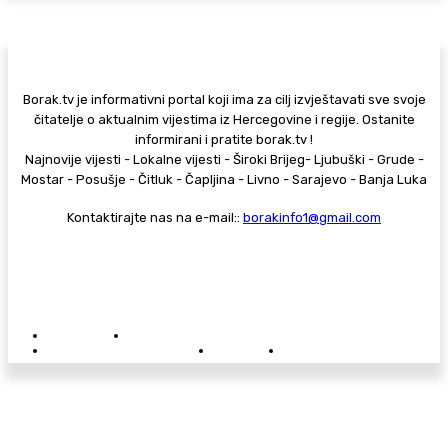
Borak.tv je informativni portal koji ima za cilj izvještavati sve svoje
čitatelje o aktualnim vijestima iz Hercegovine i regije. Ostanite
informirani i pratite borak.tv !
Najnovije vijesti - Lokalne vijesti - Široki Brijeg- Ljubuški - Grude -
Mostar - Posušje - Čitluk - Čapljina - Livno - Sarajevo - Banja Luka
Kontaktirajte nas na e-mail::
borakinfo1@gmail.com
© Copyright - Borak.tv
Privatnost
Pravila anonimnog komentiranja
Oglašavanje na Borak.tv
Donacije
Kontakt