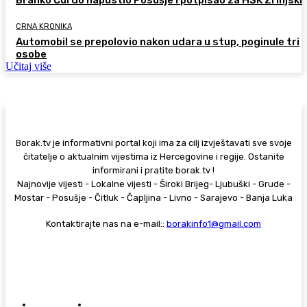
CRNA KRONIKA
Automobil se prepolovio nakon udara u stup, poginule tri
osobe
Učitaj više
Borak.tv je informativni portal koji ima za cilj izvještavati sve svoje
čitatelje o aktualnim vijestima iz Hercegovine i regije. Ostanite
informirani i pratite borak.tv !
Najnovije vijesti - Lokalne vijesti - Široki Brijeg- Ljubuški - Grude -
Mostar - Posušje - Čitluk - Čapljina - Livno - Sarajevo - Banja Luka
Kontaktirajte nas na e-mail::
borakinfo1@gmail.com
© Copyright - Borak.tv
Privatnost
Pravila anonimnog komentiranja