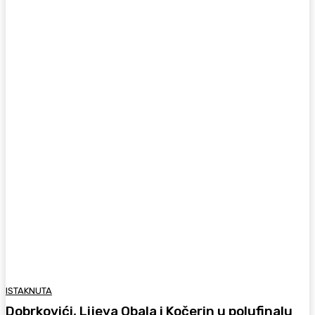
ISTAKNUTA
Dobrkovići, Lijeva Obala i Kočerin u polufinalu