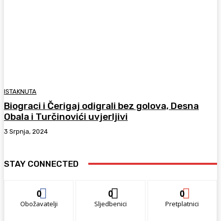
ISTAKNUTA
Biograci i Čerigaj odigrali bez golova, Desna
Obala i Turčinovići uvjerljivi
3 Srpnja, 2024
STAY CONNECTED
0
0
0
Obožavatelji
Sljedbenici
Pretplatnici