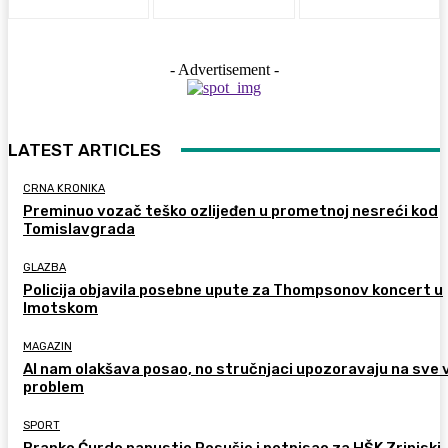
- Advertisement -
LATEST ARTICLES
CRNA KRONIKA
Preminuo vozač teško ozlijeđen u prometnoj nesreći kod
Tomislavgrada
GLAZBA
Policija objavila posebne upute za Thompsonov koncert u
Imotskom
MAGAZIN
AI nam olakšava posao, no stručnjaci upozoravaju na sve 
problem
SPORT
Branko Ćurdo napustio Posušje i potpisao za HŠK Zrinjski