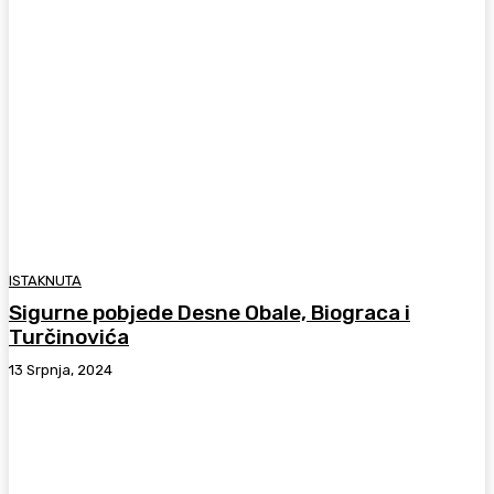
ISTAKNUTA
Sigurne pobjede Desne Obale, Biograca i
Turčinovića
13 Srpnja, 2024