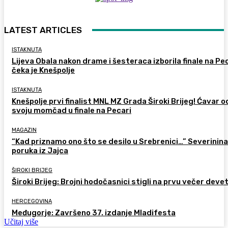
LATEST ARTICLES
ISTAKNUTA
Lijeva Obala nakon drame i šesteraca izborila finale na Pec
čeka je Knešpolje
ISTAKNUTA
Knešpolje prvi finalist MNL MZ Grada Široki Brijeg! Ćavar 
svoju momčad u finale na Pecari
MAGAZIN
“Kad priznamo ono što se desilo u Srebrenici…” Severinina
poruka iz Jajca
ŠIROKI BRIJEG
Široki Brijeg: Brojni hodočasnici stigli na prvu večer deve
HERCEGOVINA
Međugorje: Završeno 37. izdanje Mladifesta
Učitaj više