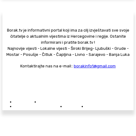
Borak.tv je informativni portal koji ima za cilj izvještavati sve svoje
čitatelje o aktualnim vijestima iz Hercegovine i regije. Ostanite
informirani i pratite borak.tv !
Najnovije vijesti - Lokalne vijesti - Široki Brijeg- Ljubuški - Grude -
Mostar - Posušje - Čitluk - Čapljina - Livno - Sarajevo - Banja Luka
Kontaktirajte nas na e-mail::
borakinfo1@gmail.com
© Copyright - Borak.tv
Privatnost
Pravila anonimnog komentiranja
Oglašavanje na Borak.tv
Donacije
Kontakt