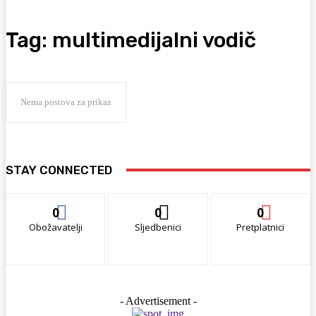
Tag:
multimedijalni vodič
Nema postova za prikaz
STAY CONNECTED
0
0
0
Obožavatelji
Sljedbenici
Pretplatnici
- Advertisement -