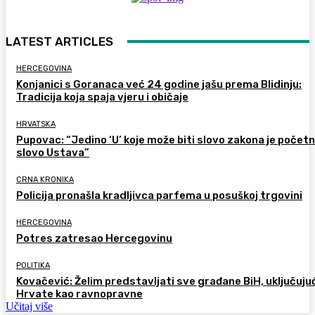
LATEST ARTICLES
HERCEGOVINA
Konjanici s Goranaca već 24 godine jašu prema Blidinju:
Tradicija koja spaja vjeru i običaje
HRVATSKA
Pupovac: “Jedino ‘U’ koje može biti slovo zakona je počet
slovo Ustava”
CRNA KRONIKA
Policija pronašla kradljivca parfema u posuškoj trgovini
HERCEGOVINA
Potres zatresao Hercegovinu
POLITIKA
Kovačević: Želim predstavljati sve građane BiH, uključujuć
Hrvate kao ravnopravne
Učitaj više