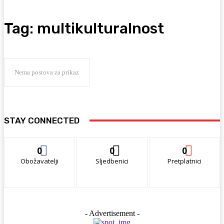
Tag:
multikulturalnost
Nema postova za prikaz
STAY CONNECTED
0
0
0
Obožavatelji
Sljedbenici
Pretplatnici
- Advertisement -