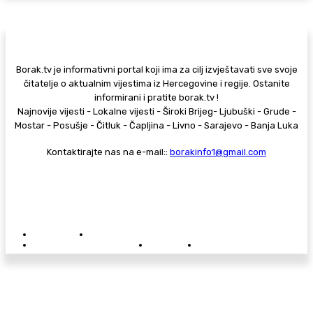
Borak.tv je informativni portal koji ima za cilj izvještavati sve svoje
čitatelje o aktualnim vijestima iz Hercegovine i regije. Ostanite
informirani i pratite borak.tv !
Najnovije vijesti - Lokalne vijesti - Široki Brijeg- Ljubuški - Grude -
Mostar - Posušje - Čitluk - Čapljina - Livno - Sarajevo - Banja Luka
Kontaktirajte nas na e-mail::
borakinfo1@gmail.com
© Copyright - Borak.tv
Privatnost
Pravila anonimnog komentiranja
Oglašavanje na Borak.tv
Donacije
Kontakt