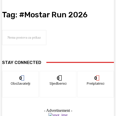
Tag:
#Mostar Run 2026
Nema postova za prikaz
STAY CONNECTED
0
0
0
Obožavatelji
Sljedbenici
Pretplatnici
- Advertisement -