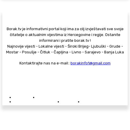
Borak.tv je informativni portal koji ima za cilj izvještavati sve svoje
čitatelje o aktualnim vijestima iz Hercegovine i regije. Ostanite
informirani i pratite borak.tv !
Najnovije vijesti - Lokalne vijesti - Široki Brijeg- Ljubuški - Grude -
Mostar - Posušje - Čitluk - Čapljina - Livno - Sarajevo - Banja Luka
Kontaktirajte nas na e-mail::
borakinfo1@gmail.com
© Copyright - Borak.tv
Privatnost
Pravila anonimnog komentiranja
Oglašavanje na Borak.tv
Donacije
Kontakt