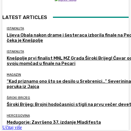
LATEST ARTICLES
ISTAKNUTA
Lijeva Obala nakon drame i šesteraca izborila finale na Pec
čeka je Knešpolje
ISTAKNUTA
Knešpolje prvi finalist MNL MZ Grada Široki Brijeg! Ćavar 
svoju momčad u finale na Pecari
MAGAZIN
“Kad priznamo ono što se desilo u Srebrenici…” Severinina
poruka iz Jajca
ŠIROKI BRIJEG
Široki Brijeg: Brojni hodočasnici stigli na prvu večer deve
HERCEGOVINA
Međugorje: Završeno 37. izdanje Mladifesta
Učitaj više