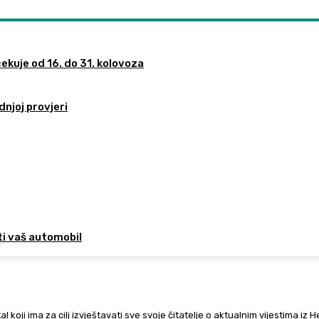
ekuje od 16. do 31. kolovoza
dnjoj provjeri
ti vaš automobil
al koji ima za cilj izvještavati sve svoje čitatelje o aktualnim vijestima iz 