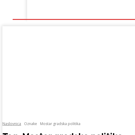
Naslovna
Lokalno
Hercegovina
Sport
Naslovnica
Oznake
Mostar gradska politika