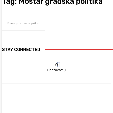
Tag:
Mostar gradska politika
Nema postova za prikaz
STAY CONNECTED
0
Obožavatelji