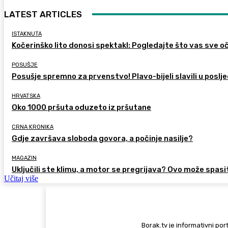
LATEST ARTICLES
ISTAKNUTA
Kočerinško lito donosi spektakl: Pogledajte što vas sve oč
POSUŠJE
Posušje spremno za prvenstvo! Plavo-bijeli slavili u poslje
HRVATSKA
Oko 1000 pršuta oduzeto iz pršutane
CRNA KRONIKA
Gdje završava sloboda govora, a počinje nasilje?
MAGAZIN
Uključili ste klimu, a motor se pregrijava? Ovo može spasi
Učitaj više
Borak.tv je informativni port