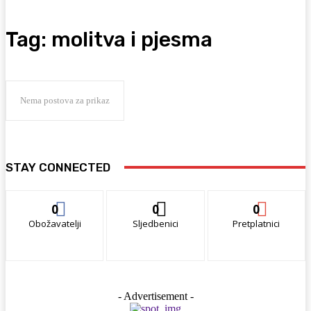
Tag:
molitva i pjesma
Nema postova za prikaz
STAY CONNECTED
0
0
0
Obožavatelji
Sljedbenici
Pretplatnici
- Advertisement -