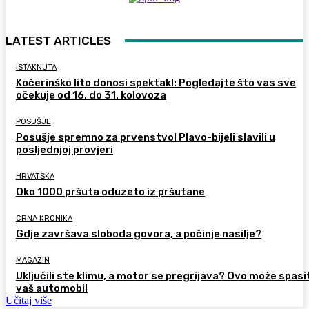
LATEST ARTICLES
ISTAKNUTA
Kočerinško lito donosi spektakl: Pogledajte što vas sve
očekuje od 16. do 31. kolovoza
POSUŠJE
Posušje spremno za prvenstvo! Plavo-bijeli slavili u
posljednjoj provjeri
HRVATSKA
Oko 1000 pršuta oduzeto iz pršutane
CRNA KRONIKA
Gdje završava sloboda govora, a počinje nasilje?
MAGAZIN
Uključili ste klimu, a motor se pregrijava? Ovo može spasi
vaš automobil
Učitaj više