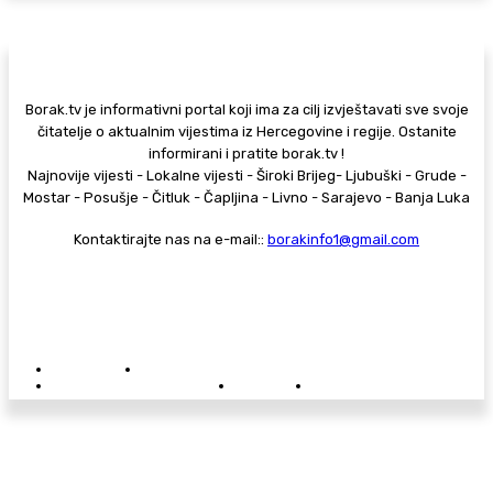
Borak.tv je informativni portal koji ima za cilj izvještavati sve svoje
čitatelje o aktualnim vijestima iz Hercegovine i regije. Ostanite
informirani i pratite borak.tv !
Najnovije vijesti - Lokalne vijesti - Široki Brijeg- Ljubuški - Grude -
Mostar - Posušje - Čitluk - Čapljina - Livno - Sarajevo - Banja Luka
Kontaktirajte nas na e-mail::
borakinfo1@gmail.com
© Copyright - Borak.tv
Privatnost
Pravila anonimnog komentiranja
Oglašavanje na Borak.tv
Donacije
Kontakt