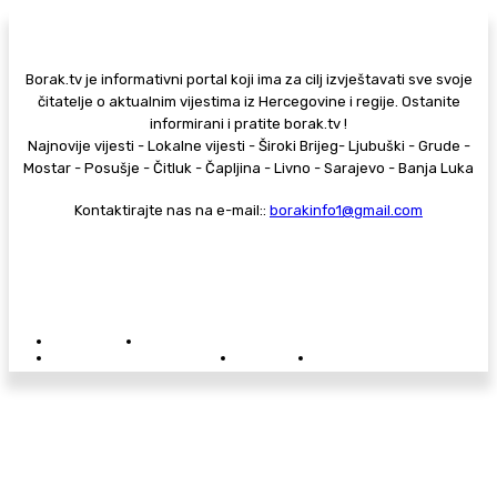
Borak.tv je informativni portal koji ima za cilj izvještavati sve svoje
čitatelje o aktualnim vijestima iz Hercegovine i regije. Ostanite
informirani i pratite borak.tv !
Najnovije vijesti - Lokalne vijesti - Široki Brijeg- Ljubuški - Grude -
Mostar - Posušje - Čitluk - Čapljina - Livno - Sarajevo - Banja Luka
Kontaktirajte nas na e-mail::
borakinfo1@gmail.com
© Copyright - Borak.tv
Privatnost
Pravila anonimnog komentiranja
Oglašavanje na Borak.tv
Donacije
Kontakt