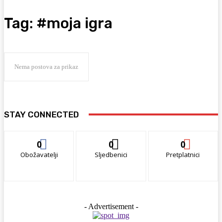
Tag:
#moja igra
Nema postova za prikaz
STAY CONNECTED
0
0
0
Obožavatelji
Sljedbenici
Pretplatnici
- Advertisement -