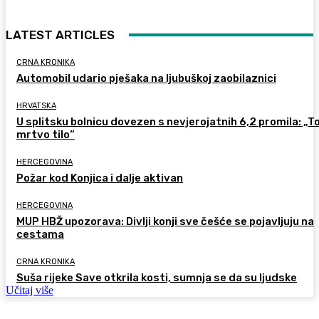
LATEST ARTICLES
CRNA KRONIKA
Automobil udario pješaka na ljubuškoj zaobilaznici
HRVATSKA
U splitsku bolnicu dovezen s nevjerojatnih 6,2 promila: „To
mrtvo tilo“
HERCEGOVINA
Požar kod Konjica i dalje aktivan
HERCEGOVINA
MUP HBŽ upozorava: Divlji konji sve češće se pojavljuju na
cestama
CRNA KRONIKA
Suša rijeke Save otkrila kosti, sumnja se da su ljudske
Učitaj više