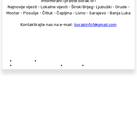
informirani i pratite borak.tv !
Najnovije vijesti - Lokalne vijesti - Široki Brijeg- Ljubuški - Grude -
Mostar - Posušje - Čitluk - Čapljina - Livno - Sarajevo - Banja Luka
Kontaktirajte nas na e-mail::
borakinfo1@gmail.com
© Copyright - Borak.tv
Privatnost
Pravila anonimnog komentiranja
Oglašavanje na Borak.tv
Donacije
Kontakt