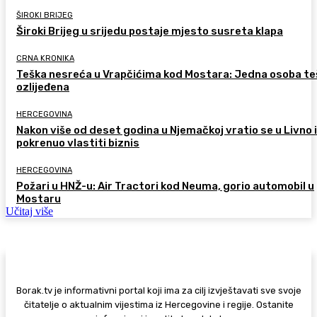
ŠIROKI BRIJEG
Široki Brijeg u srijedu postaje mjesto susreta klapa
CRNA KRONIKA
Teška nesreća u Vrapčićima kod Mostara: Jedna osoba te
ozlijeđena
HERCEGOVINA
Nakon više od deset godina u Njemačkoj vratio se u Livno i
pokrenuo vlastiti biznis
HERCEGOVINA
Požari u HNŽ-u: Air Tractori kod Neuma, gorio automobil u
Mostaru
Učitaj više
Borak.tv je informativni portal koji ima za cilj izvještavati sve svoje
čitatelje o aktualnim vijestima iz Hercegovine i regije. Ostanite