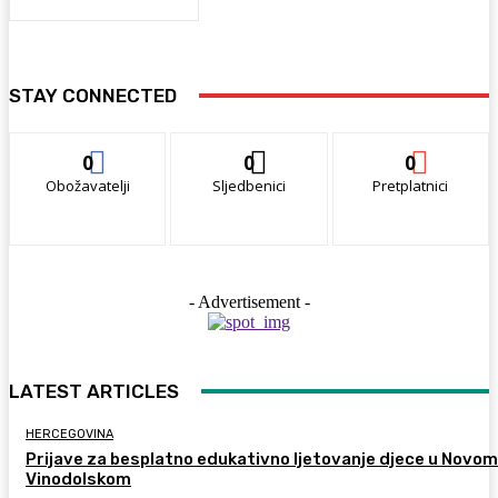
STAY CONNECTED
0
0
0
Obožavatelji
Sljedbenici
Pretplatnici
- Advertisement -
LATEST ARTICLES
HERCEGOVINA
Prijave za besplatno edukativno ljetovanje djece u Novom
Vinodolskom