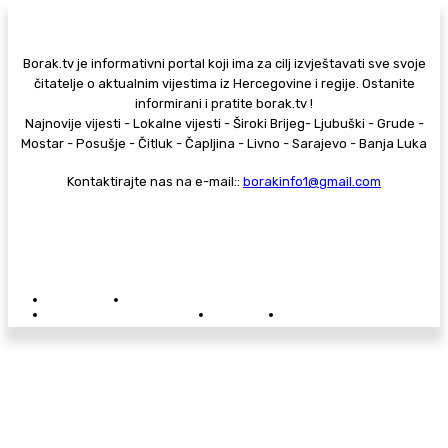
Borak.tv je informativni portal koji ima za cilj izvještavati sve svoje
čitatelje o aktualnim vijestima iz Hercegovine i regije. Ostanite
informirani i pratite borak.tv !
Najnovije vijesti - Lokalne vijesti - Široki Brijeg- Ljubuški - Grude -
Mostar - Posušje - Čitluk - Čapljina - Livno - Sarajevo - Banja Luka
Kontaktirajte nas na e-mail::
borakinfo1@gmail.com
© Copyright - Borak.tv
Privatnost
Pravila anonimnog komentiranja
Oglašavanje na Borak.tv
Donacije
Kontakt