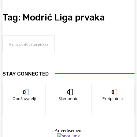
Tag:
Modrić Liga prvaka
Nema postova za prikaz
STAY CONNECTED
0
0
0
Obožavatelji
Sljedbenici
Pretplatnici
- Advertisement -