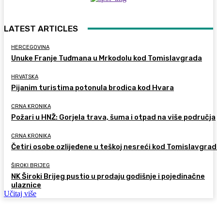
LATEST ARTICLES
HERCEGOVINA
Unuke Franje Tuđmana u Mrkodolu kod Tomislavgrada
HRVATSKA
Pijanim turistima potonula brodica kod Hvara
CRNA KRONIKA
Požari u HNŽ: Gorjela trava, šuma i otpad na više područja
CRNA KRONIKA
Četiri osobe ozlijeđene u teškoj nesreći kod Tomislavgra
ŠIROKI BRIJEG
NK Široki Brijeg pustio u prodaju godišnje i pojedinačne
ulaznice
Učitaj više