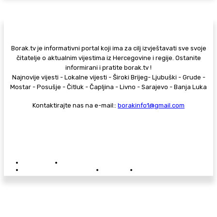
Borak.tv je informativni portal koji ima za cilj izvještavati sve svoje
čitatelje o aktualnim vijestima iz Hercegovine i regije. Ostanite
informirani i pratite borak.tv !
Najnovije vijesti - Lokalne vijesti - Široki Brijeg- Ljubuški - Grude -
Mostar - Posušje - Čitluk - Čapljina - Livno - Sarajevo - Banja Luka
Kontaktirajte nas na e-mail::
borakinfo1@gmail.com
© Copyright - Borak.tv
Privatnost
Pravila anonimnog komentiranja
Oglašavanje na Borak.tv
Donacije
Kontakt