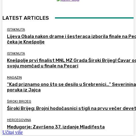
LATEST ARTICLES
ISTAKNUTA
Lijeva Obala nakon drame i šesteraca izborila finale na Pec
čeka je Knešpolje
ISTAKNUTA
Knešpolje prvi finalist MNL MZ Grada Široki Brijeg! Ćavar 
svoju momčad u finale na Pecari
MAGAZIN
“Kad priznamo ono što se desilo u Srebrenici…” Severinina
poruka iz Jajca
ŠIROKI BRIJEG
Široki Brijeg: Brojni hodočasnici stigli na prvu večer deve
HERCEGOVINA
Međugorje: Završeno 37. izdanje Mladifesta
Učitaj više