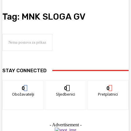
Tag:
MNK SLOGA GV
Nema postova za prikaz
STAY CONNECTED
0
0
0
Obožavatelji
Sljedbenici
Pretplatnici
- Advertisement -