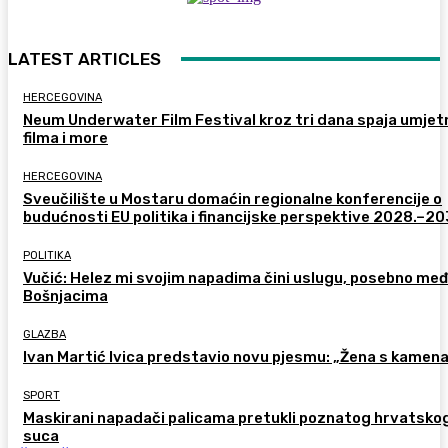
LATEST ARTICLES
HERCEGOVINA
Neum Underwater Film Festival kroz tri dana spaja umje
filma i more
HERCEGOVINA
Sveučilište u Mostaru domaćin regionalne konferencije o
budućnosti EU politika i financijske perspektive 2028.–20
POLITIKA
Vučić: Helez mi svojim napadima čini uslugu, posebno me
Bošnjacima
GLAZBA
Ivan Martić Ivica predstavio novu pjesmu: „Žena s kamen
SPORT
Maskirani napadači palicama pretukli poznatog hrvatsko
suca