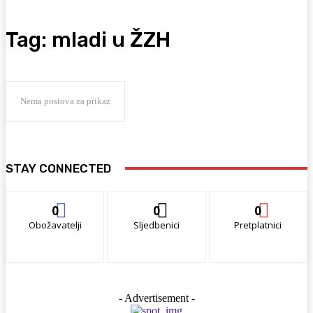
Tag:
mladi u ŽZH
Nema postova za prikaz
STAY CONNECTED
0
0
0
Obožavatelji
Sljedbenici
Pretplatnici
- Advertisement -