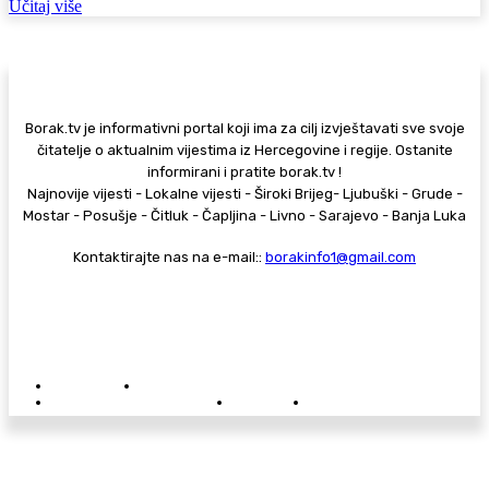
Učitaj više
Borak.tv je informativni portal koji ima za cilj izvještavati sve svoje
čitatelje o aktualnim vijestima iz Hercegovine i regije. Ostanite
informirani i pratite borak.tv !
Najnovije vijesti - Lokalne vijesti - Široki Brijeg- Ljubuški - Grude -
Mostar - Posušje - Čitluk - Čapljina - Livno - Sarajevo - Banja Luka
Kontaktirajte nas na e-mail::
borakinfo1@gmail.com
© Copyright - Borak.tv
Privatnost
Pravila anonimnog komentiranja
Oglašavanje na Borak.tv
Donacije
Kontakt