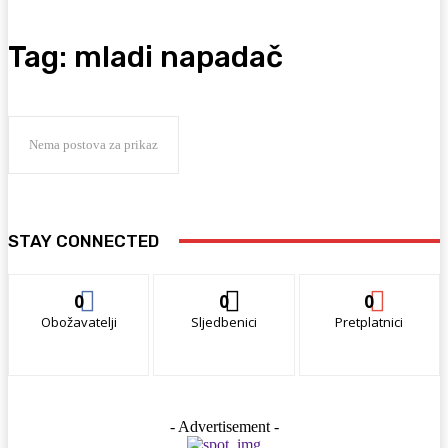
Tag:
mladi napadač
Nema postova za prikaz
STAY CONNECTED
0
0
0
Obožavatelji
Sljedbenici
Pretplatnici
- Advertisement -