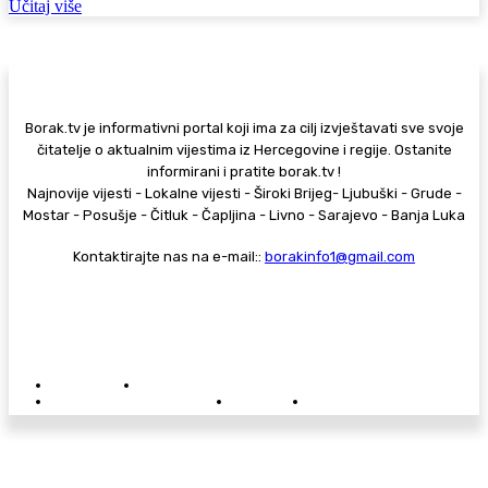
Učitaj više
Borak.tv je informativni portal koji ima za cilj izvještavati sve svoje
čitatelje o aktualnim vijestima iz Hercegovine i regije. Ostanite
informirani i pratite borak.tv !
Najnovije vijesti - Lokalne vijesti - Široki Brijeg- Ljubuški - Grude -
Mostar - Posušje - Čitluk - Čapljina - Livno - Sarajevo - Banja Luka
Kontaktirajte nas na e-mail::
borakinfo1@gmail.com
© Copyright - Borak.tv
Privatnost
Pravila anonimnog komentiranja
Oglašavanje na Borak.tv
Donacije
Kontakt