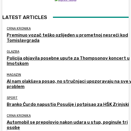
LATEST ARTICLES
CRNA KRONIKA
Preminuo vozač teško ozlijeđen u prometnoj nesreći kod
Tomislavgrada
GLAZBA
Policija objavila posebne upute za Thompsonov koncert u
Imotskom
MAGAZIN
AI nam olakšava posao, no stručnjaci upozoravaju na sve 
problem
SPORT
Branko Ćurdo napustio Posušje i potpisao za HŠK Zrinjski
CRNA KRONIKA
Automobil se prepolovio nakon udara u stup, poginule tri
osobe