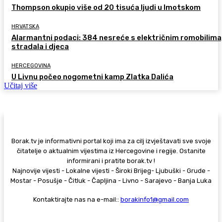
Thompson okupio više od 20 tisuća ljudi u Imotskom
HRVATSKA
Alarmantni podaci: 384 nesreće s električnim romobilima
stradala i djeca
HERCEGOVINA
U Livnu počeo nogometni kamp Zlatka Dalića
Učitaj više
Borak.tv je informativni portal koji ima za cilj izvještavati sve svoje
čitatelje o aktualnim vijestima iz Hercegovine i regije. Ostanite
informirani i pratite borak.tv !
Najnovije vijesti - Lokalne vijesti - Široki Brijeg- Ljubuški - Grude -
Mostar - Posušje - Čitluk - Čapljina - Livno - Sarajevo - Banja Luka
Kontaktirajte nas na e-mail::
borakinfo1@gmail.com