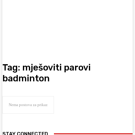
Tag:
mješoviti parovi
badminton
Nema postova za prikaz
STAY CONNECTED