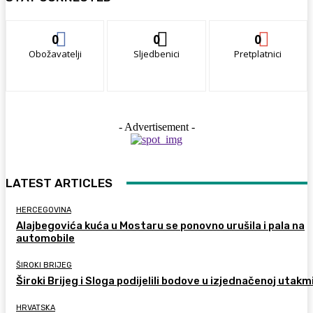
0
0
0
Obožavatelji
Sljedbenici
Pretplatnici
- Advertisement -
LATEST ARTICLES
HERCEGOVINA
Alajbegovića kuća u Mostaru se ponovno urušila i pala na
automobile
ŠIROKI BRIJEG
Široki Brijeg i Sloga podijelili bodove u izjednačenoj utakm
HRVATSKA