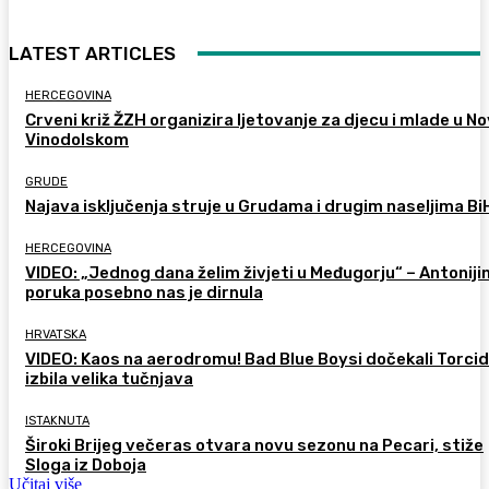
LATEST ARTICLES
HERCEGOVINA
Crveni križ ŽZH organizira ljetovanje za djecu i mlade u 
Vinodolskom
GRUDE
Najava isključenja struje u Grudama i drugim naseljima Bi
HERCEGOVINA
VIDEO: „Jednog dana želim živjeti u Međugorju“ – Antoniji
poruka posebno nas je dirnula
HRVATSKA
VIDEO: Kaos na aerodromu! Bad Blue Boysi dočekali Torcid
izbila velika tučnjava
ISTAKNUTA
Široki Brijeg večeras otvara novu sezonu na Pecari, stiže
Sloga iz Doboja
Učitaj više