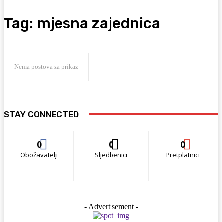
Tag:
mjesna zajednica
Nema postova za prikaz
STAY CONNECTED
0
0
0
Obožavatelji
Sljedbenici
Pretplatnici
- Advertisement -