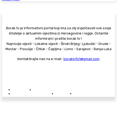
Borak.tv je informativni portal koji ima za cilj izvještavati sve svoje
čitatelje o aktualnim vijestima iz Hercegovine i regije. Ostanite
informirani i pratite borak.tv !
Najnovije vijesti - Lokalne vijesti - Široki Brijeg- Ljubuški - Grude -
Mostar - Posušje - Čitluk - Čapljina - Livno - Sarajevo - Banja Luka
Kontaktirajte nas na e-mail::
borakinfo1@gmail.com
© Copyright - Borak.tv
Privatnost
Pravila anonimnog komentiranja
Oglašavanje na Borak.tv
Donacije
Kontakt