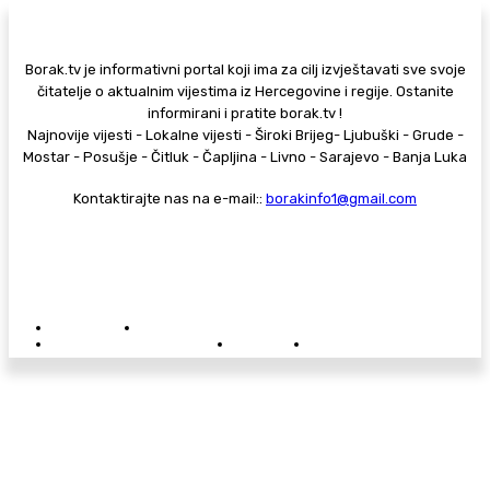
Borak.tv je informativni portal koji ima za cilj izvještavati sve svoje
čitatelje o aktualnim vijestima iz Hercegovine i regije. Ostanite
informirani i pratite borak.tv !
Najnovije vijesti - Lokalne vijesti - Široki Brijeg- Ljubuški - Grude -
Mostar - Posušje - Čitluk - Čapljina - Livno - Sarajevo - Banja Luka
Kontaktirajte nas na e-mail::
borakinfo1@gmail.com
© Copyright - Borak.tv
Privatnost
Pravila anonimnog komentiranja
Oglašavanje na Borak.tv
Donacije
Kontakt