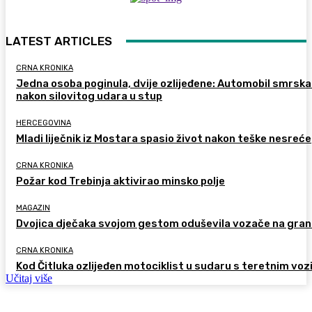
LATEST ARTICLES
CRNA KRONIKA
Jedna osoba poginula, dvije ozlijeđene: Automobil smrsk
nakon silovitog udara u stup
HERCEGOVINA
Mladi liječnik iz Mostara spasio život nakon teške nesreće
CRNA KRONIKA
Požar kod Trebinja aktivirao minsko polje
MAGAZIN
Dvojica dječaka svojom gestom oduševila vozače na gran
CRNA KRONIKA
Kod Čitluka ozlijeđen motociklist u sudaru s teretnim voz
Učitaj više