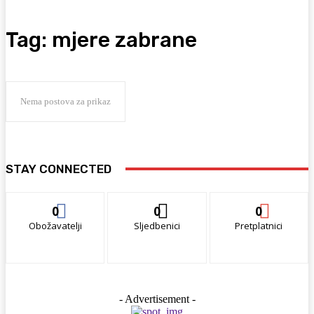
Tag:
mjere zabrane
Nema postova za prikaz
STAY CONNECTED
0
0
0
Obožavatelji
Sljedbenici
Pretplatnici
- Advertisement -