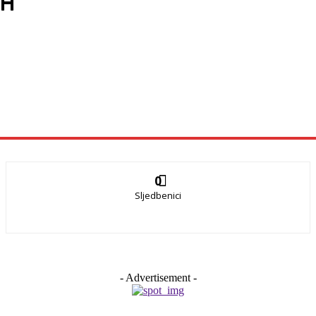
ZH
0
Sljedbenici
- Advertisement -