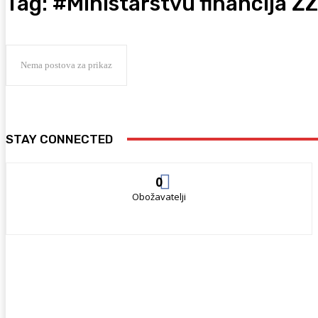
Tag:
#Ministarstvu financija Ž
Nema postova za prikaz
STAY CONNECTED
0
Obožavatelji