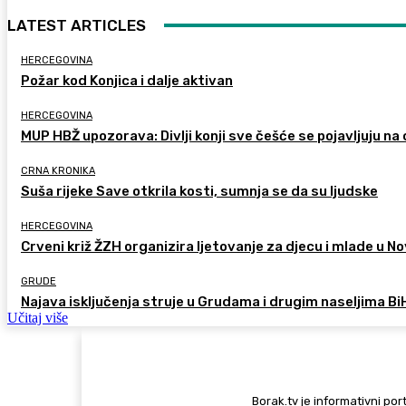
LATEST ARTICLES
HERCEGOVINA
Požar kod Konjica i dalje aktivan
HERCEGOVINA
MUP HBŽ upozorava: Divlji konji sve češće se pojavljuju n
CRNA KRONIKA
Suša rijeke Save otkrila kosti, sumnja se da su ljudske
HERCEGOVINA
Crveni križ ŽZH organizira ljetovanje za djecu i mlade u
GRUDE
Najava isključenja struje u Grudama i drugim naseljima Bi
Učitaj više
Borak.tv je informativni port