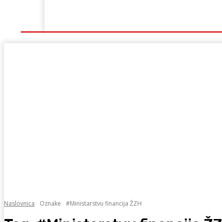
Naslovna
Lokalno
Hercegovina
Sport
Naslovnica
Oznake
#Ministarstvu financija ŽZH