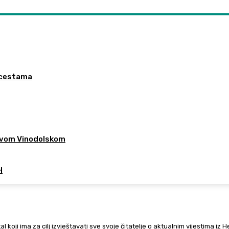
a cestama
 Novom Vinodolskom
H
al koji ima za cilj izvještavati sve svoje čitatelje o aktualnim vijestima iz 