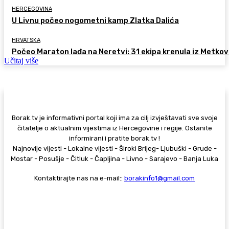
HERCEGOVINA
U Livnu počeo nogometni kamp Zlatka Dalića
HRVATSKA
Počeo Maraton lađa na Neretvi: 31 ekipa krenula iz Metkov
Učitaj više
Borak.tv je informativni portal koji ima za cilj izvještavati sve svoje
čitatelje o aktualnim vijestima iz Hercegovine i regije. Ostanite
informirani i pratite borak.tv !
Najnovije vijesti - Lokalne vijesti - Široki Brijeg- Ljubuški - Grude -
Mostar - Posušje - Čitluk - Čapljina - Livno - Sarajevo - Banja Luka
Kontaktirajte nas na e-mail::
borakinfo1@gmail.com
© Copyright - Borak.tv