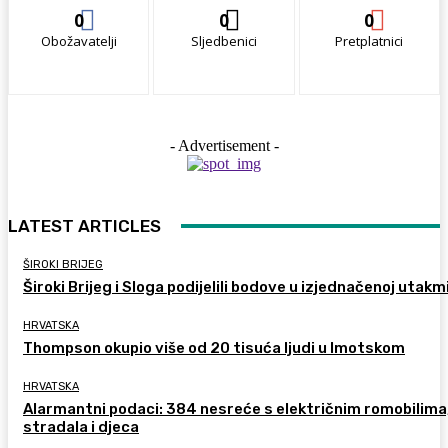
0
0
0
Obožavatelji
Sljedbenici
Pretplatnici
- Advertisement -
LATEST ARTICLES
ŠIROKI BRIJEG
Široki Brijeg i Sloga podijelili bodove u izjednačenoj utakm
HRVATSKA
Thompson okupio više od 20 tisuća ljudi u Imotskom
HRVATSKA
Alarmantni podaci: 384 nesreće s električnim romobilima
stradala i djeca