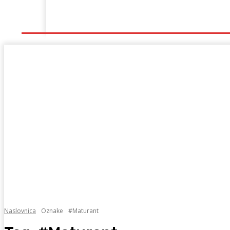
Naslovna
Lokalno
Hercegovina
Sport
Naslovnica
Oznake
#Maturant