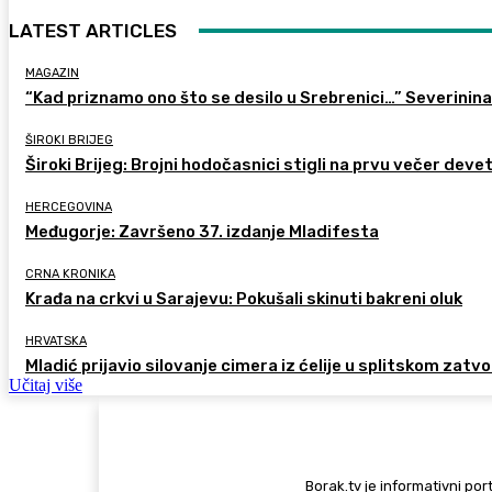
LATEST ARTICLES
MAGAZIN
“Kad priznamo ono što se desilo u Srebrenici…” Severinina
ŠIROKI BRIJEG
Široki Brijeg: Brojni hodočasnici stigli na prvu večer deve
HERCEGOVINA
Međugorje: Završeno 37. izdanje Mladifesta
CRNA KRONIKA
Krađa na crkvi u Sarajevu: Pokušali skinuti bakreni oluk
HRVATSKA
Mladić prijavio silovanje cimera iz ćelije u splitskom zatv
Učitaj više
Borak.tv je informativni port