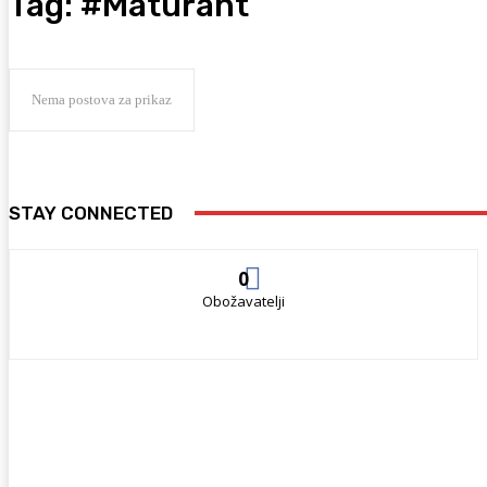
Tag:
#Maturant
Nema postova za prikaz
STAY CONNECTED
0
Obožavatelji