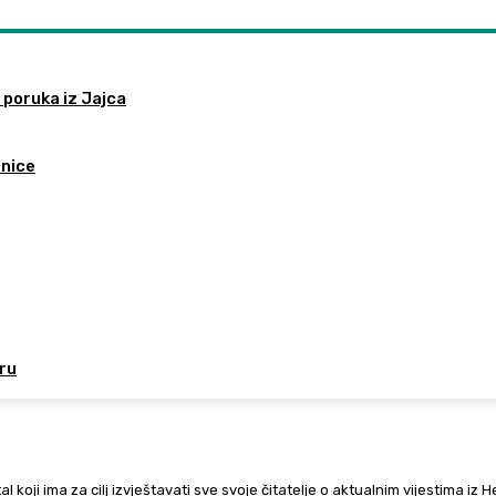
 poruka iz Jajca
tnice
oru
al koji ima za cilj izvještavati sve svoje čitatelje o aktualnim vijestima iz 