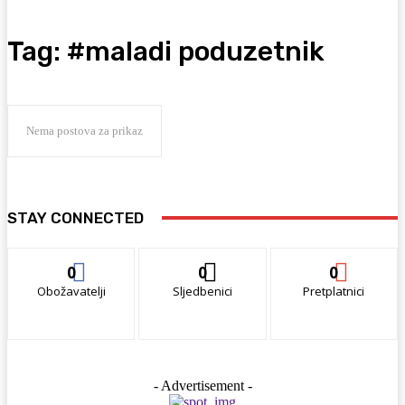
Tag:
#maladi poduzetnik
Nema postova za prikaz
STAY CONNECTED
0
0
0
Obožavatelji
Sljedbenici
Pretplatnici
- Advertisement -