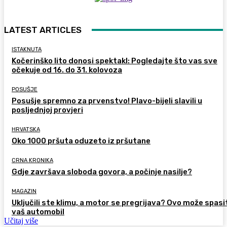
LATEST ARTICLES
ISTAKNUTA
Kočerinško lito donosi spektakl: Pogledajte što vas sve
očekuje od 16. do 31. kolovoza
POSUŠJE
Posušje spremno za prvenstvo! Plavo-bijeli slavili u
posljednjoj provjeri
HRVATSKA
Oko 1000 pršuta oduzeto iz pršutane
CRNA KRONIKA
Gdje završava sloboda govora, a počinje nasilje?
MAGAZIN
Uključili ste klimu, a motor se pregrijava? Ovo može spasi
vaš automobil
Učitaj više