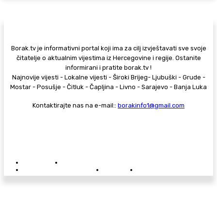
Borak.tv je informativni portal koji ima za cilj izvještavati sve svoje
čitatelje o aktualnim vijestima iz Hercegovine i regije. Ostanite
informirani i pratite borak.tv !
Najnovije vijesti - Lokalne vijesti - Široki Brijeg- Ljubuški - Grude -
Mostar - Posušje - Čitluk - Čapljina - Livno - Sarajevo - Banja Luka
Kontaktirajte nas na e-mail::
borakinfo1@gmail.com
© Copyright - Borak.tv
Privatnost
Pravila anonimnog komentiranja
Oglašavanje na Borak.tv
Donacije
Kontakt