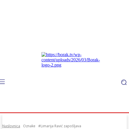
Naslovnica
Oznake
#Limarija Ravić zapošljava