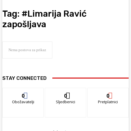
Tag:
#Limarija Ravić
zapošljava
Nema postova za prikaz
STAY CONNECTED
0
0
0
Obožavatelji
Sljedbenici
Pretplatnici