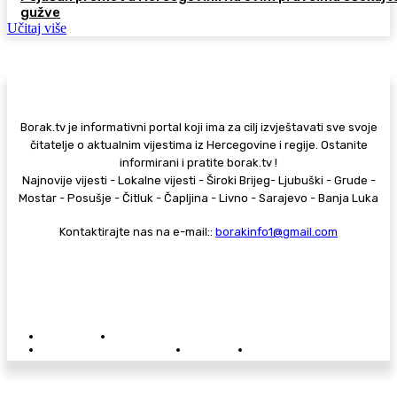
gužve
Učitaj više
Borak.tv je informativni portal koji ima za cilj izvještavati sve svoje
čitatelje o aktualnim vijestima iz Hercegovine i regije. Ostanite
informirani i pratite borak.tv !
Najnovije vijesti - Lokalne vijesti - Široki Brijeg- Ljubuški - Grude -
Mostar - Posušje - Čitluk - Čapljina - Livno - Sarajevo - Banja Luka
Kontaktirajte nas na e-mail::
borakinfo1@gmail.com
© Copyright - Borak.tv
Privatnost
Pravila anonimnog komentiranja
Oglašavanje na Borak.tv
Donacije
Kontakt