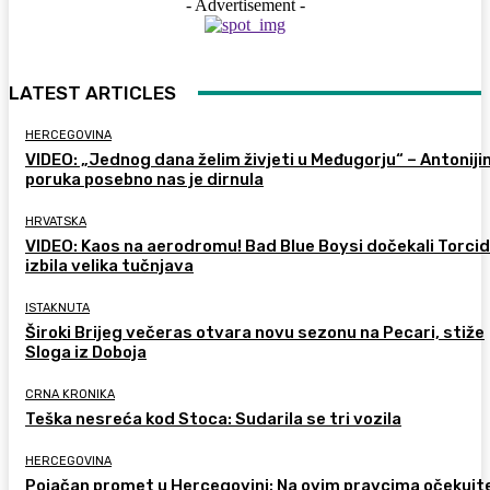
- Advertisement -
LATEST ARTICLES
HERCEGOVINA
VIDEO: „Jednog dana želim živjeti u Međugorju“ – Antoniji
poruka posebno nas je dirnula
HRVATSKA
VIDEO: Kaos na aerodromu! Bad Blue Boysi dočekali Torcid
izbila velika tučnjava
ISTAKNUTA
Široki Brijeg večeras otvara novu sezonu na Pecari, stiže
Sloga iz Doboja
CRNA KRONIKA
Teška nesreća kod Stoca: Sudarila se tri vozila
HERCEGOVINA
Pojačan promet u Hercegovini: Na ovim pravcima očekujt