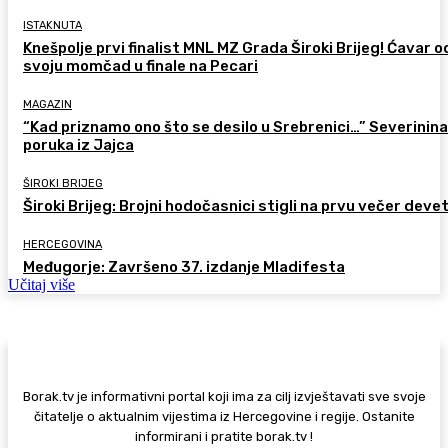
ISTAKNUTA
Knešpolje prvi finalist MNL MZ Grada Široki Brijeg! Ćavar 
svoju momčad u finale na Pecari
MAGAZIN
“Kad priznamo ono što se desilo u Srebrenici…” Severinina
poruka iz Jajca
ŠIROKI BRIJEG
Široki Brijeg: Brojni hodočasnici stigli na prvu večer deve
HERCEGOVINA
Međugorje: Završeno 37. izdanje Mladifesta
Učitaj više
Borak.tv je informativni portal koji ima za cilj izvještavati sve svoje
čitatelje o aktualnim vijestima iz Hercegovine i regije. Ostanite
informirani i pratite borak.tv !