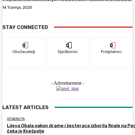
14 Travnja, 2025
STAY CONNECTED
0
0
0
Obožavatelji
Sljedbenici
Pretplatnici
- Advertisement -
LATEST ARTICLES
ISTAKNUTA
Lijeva Obala nakon drame i šesteraca izborila finale na Pec
čeka je Knešpolje