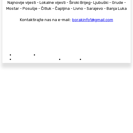
Najnovije vijesti - Lokalne vijesti - Široki Brijeg- Ljubuški - Grude -
Mostar - Posušje - Čitluk - Čapljina - Livno - Sarajevo - Banja Luka
Kontaktirajte nas na e-mail::
borakinfo1@gmail.com
© Copyright - Borak.tv
Privatnost
Pravila anonimnog komentiranja
Oglašavanje na Borak.tv
Donacije
Kontakt