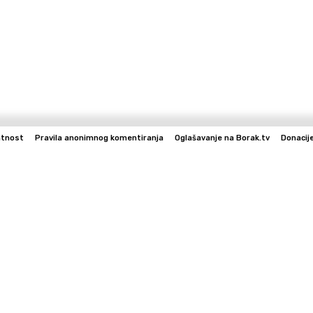
atnost
Pravila anonimnog komentiranja
Oglašavanje na Borak.tv
Donacij