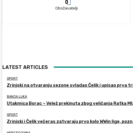
0
Obožavatelji
LATEST ARTICLES
SPORT
Zrinjski na otvaranju sezone svladao Čelik i upisao prva tr
BANJA LUKA
Utakmica Borac – Velež prekinuta zbog veličanja Ratka M
SPORT
Zrinjski i Čelik večeras zatvaraju prvo kolo WWin lige, poz
HERCEGOVINA