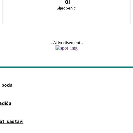
0
Sljedbenici
- Advertisement -
i boda
ladića
nati sastavi