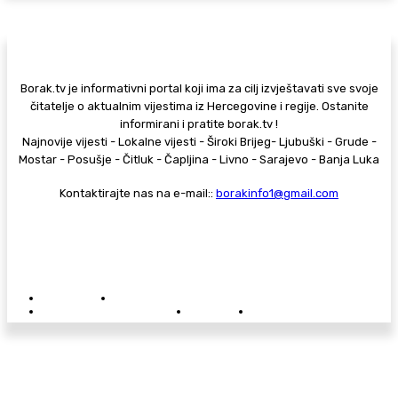
Borak.tv je informativni portal koji ima za cilj izvještavati sve svoje
čitatelje o aktualnim vijestima iz Hercegovine i regije. Ostanite
informirani i pratite borak.tv !
Najnovije vijesti - Lokalne vijesti - Široki Brijeg- Ljubuški - Grude -
Mostar - Posušje - Čitluk - Čapljina - Livno - Sarajevo - Banja Luka
Kontaktirajte nas na e-mail::
borakinfo1@gmail.com
© Copyright - Borak.tv
Privatnost
Pravila anonimnog komentiranja
Oglašavanje na Borak.tv
Donacije
Kontakt