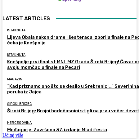
LATEST ARTICLES
ISTAKNUTA
Lijeva Obala nakon drame i šesteraca izborila finale na Pec
čeka je Knešpolje
ISTAKNUTA
Knešpolje prvi finalist MNL MZ Grada Široki Brijeg! Ćavar 
svoju momčad u finale na Pecari
MAGAZIN
“Kad priznamo ono što se desilo u Srebrenici…” Severinina
poruka iz Jajca
ŠIROKI BRIJEG
Široki Brijeg: Brojni hodočasnici stigli na prvu večer deve
HERCEGOVINA
Međugorje: Završeno 37. izdanje Mladifesta
Učitaj više