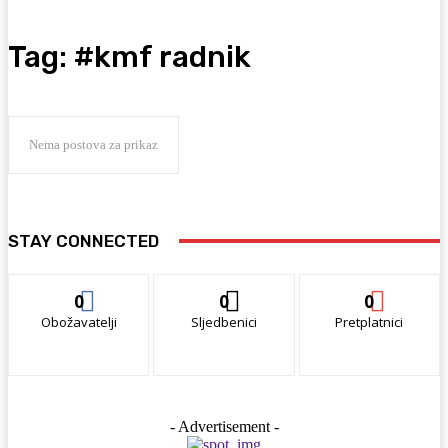
Tag:
#kmf radnik
Nema postova za prikaz
STAY CONNECTED
0
0
0
Obožavatelji
Sljedbenici
Pretplatnici
- Advertisement -