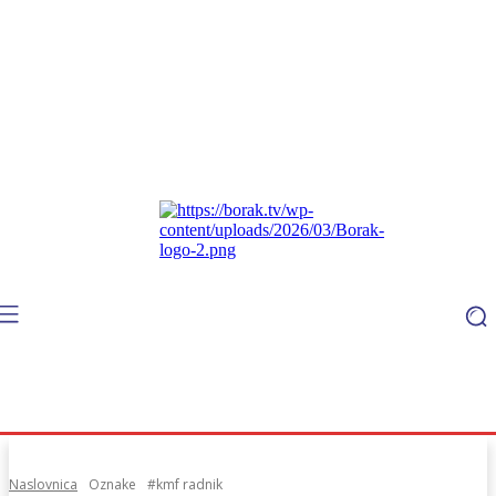
Naslovnica
Oznake
#kmf radnik