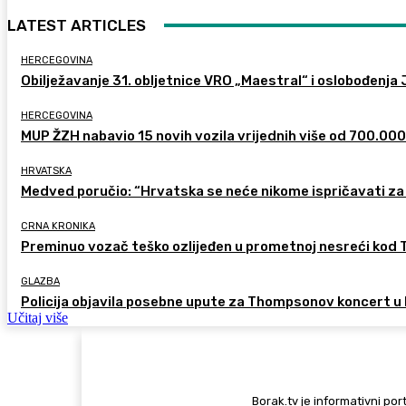
LATEST ARTICLES
HERCEGOVINA
Obilježavanje 31. obljetnice VRO „Maestral“ i oslobođenja
HERCEGOVINA
MUP ŽZH nabavio 15 novih vozila vrijednih više od 700.00
HRVATSKA
Medved poručio: “Hrvatska se neće nikome ispričavati za 
CRNA KRONIKA
Preminuo vozač teško ozlijeđen u prometnoj nesreći kod
GLAZBA
Policija objavila posebne upute za Thompsonov koncert 
Učitaj više
Borak.tv je informativni port