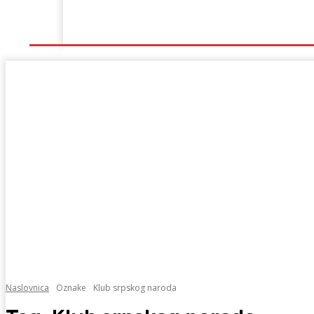
Naslovna
Lokalno
Hercegovina
Sport
Naslovnica
Oznake
Klub srpskog naroda