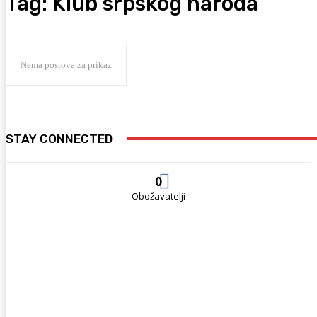
Tag:
Klub srpskog naroda
Nema postova za prikaz
STAY CONNECTED
0
Obožavatelji