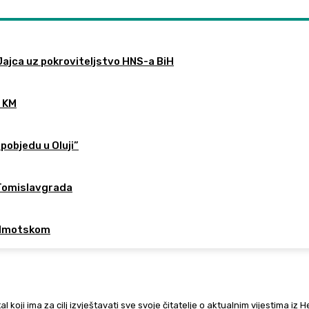
 Jajca uz pokroviteljstvo HNS-a BiH
0 KM
pobjedu u Oluji”
 Tomislavgrada
u Imotskom
al koji ima za cilj izvještavati sve svoje čitatelje o aktualnim vijestima iz 