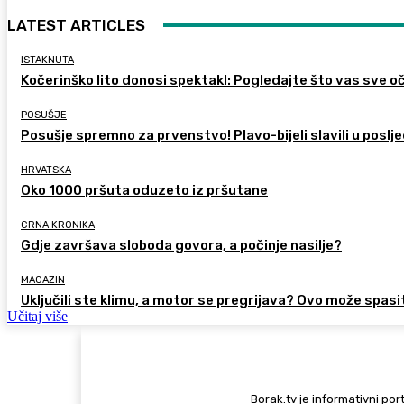
LATEST ARTICLES
ISTAKNUTA
Kočerinško lito donosi spektakl: Pogledajte što vas sve oč
POSUŠJE
Posušje spremno za prvenstvo! Plavo-bijeli slavili u poslje
HRVATSKA
Oko 1000 pršuta oduzeto iz pršutane
CRNA KRONIKA
Gdje završava sloboda govora, a počinje nasilje?
MAGAZIN
Uključili ste klimu, a motor se pregrijava? Ovo može spasi
Učitaj više
Borak.tv je informativni port