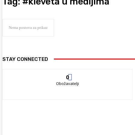
Tag:
#kleveta u medijima
Nema postova za prikaz
STAY CONNECTED
0
Obožavatelji