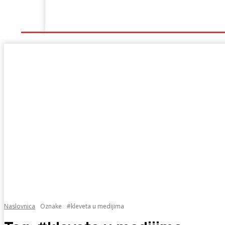
Naslovna
Lokalno
Hercegovina
Sport
Naslovnica
Oznake
#kleveta u medijima