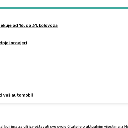
ekuje od 16. do 31. kolovoza
dnjoj provjeri
ti vaš automobil
al koji ima za cilj izvještavati sve svoje čitatelje o aktualnim vijestima iz 