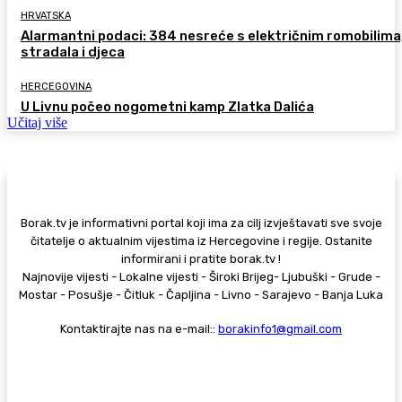
HRVATSKA
Alarmantni podaci: 384 nesreće s električnim romobilima
stradala i djeca
HERCEGOVINA
U Livnu počeo nogometni kamp Zlatka Dalića
Učitaj više
Borak.tv je informativni portal koji ima za cilj izvještavati sve svoje
čitatelje o aktualnim vijestima iz Hercegovine i regije. Ostanite
informirani i pratite borak.tv !
Najnovije vijesti - Lokalne vijesti - Široki Brijeg- Ljubuški - Grude -
Mostar - Posušje - Čitluk - Čapljina - Livno - Sarajevo - Banja Luka
Kontaktirajte nas na e-mail::
borakinfo1@gmail.com