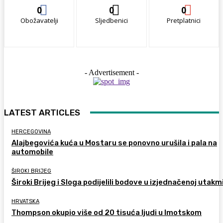
0
0
0
Obožavatelji
Sljedbenici
Pretplatnici
- Advertisement -
LATEST ARTICLES
HERCEGOVINA
Alajbegovića kuća u Mostaru se ponovno urušila i pala na
automobile
ŠIROKI BRIJEG
Široki Brijeg i Sloga podijelili bodove u izjednačenoj utakm
HRVATSKA
Thompson okupio više od 20 tisuća ljudi u Imotskom