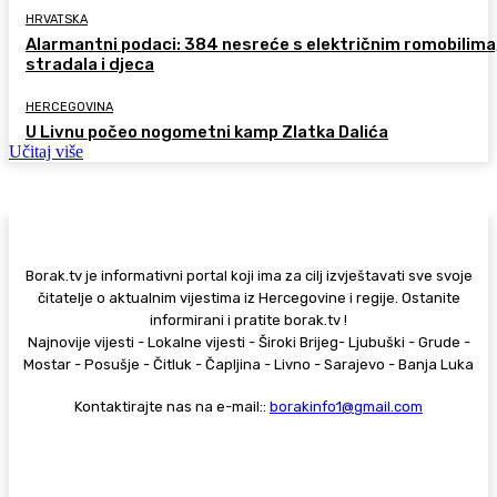
HRVATSKA
Alarmantni podaci: 384 nesreće s električnim romobilima
stradala i djeca
HERCEGOVINA
U Livnu počeo nogometni kamp Zlatka Dalića
Učitaj više
Borak.tv je informativni portal koji ima za cilj izvještavati sve svoje
čitatelje o aktualnim vijestima iz Hercegovine i regije. Ostanite
informirani i pratite borak.tv !
Najnovije vijesti - Lokalne vijesti - Široki Brijeg- Ljubuški - Grude -
Mostar - Posušje - Čitluk - Čapljina - Livno - Sarajevo - Banja Luka
Kontaktirajte nas na e-mail::
borakinfo1@gmail.com