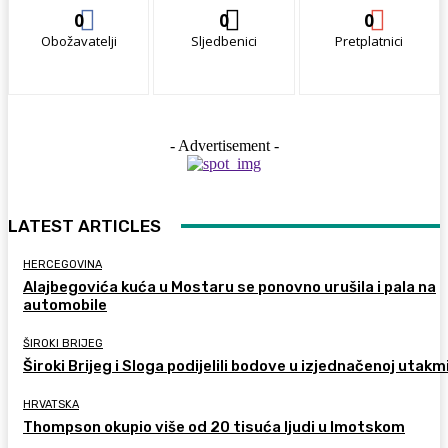
0
0
0
Obožavatelji
Sljedbenici
Pretplatnici
- Advertisement -
LATEST ARTICLES
HERCEGOVINA
Alajbegovića kuća u Mostaru se ponovno urušila i pala na
automobile
ŠIROKI BRIJEG
Široki Brijeg i Sloga podijelili bodove u izjednačenoj utakm
HRVATSKA
Thompson okupio više od 20 tisuća ljudi u Imotskom