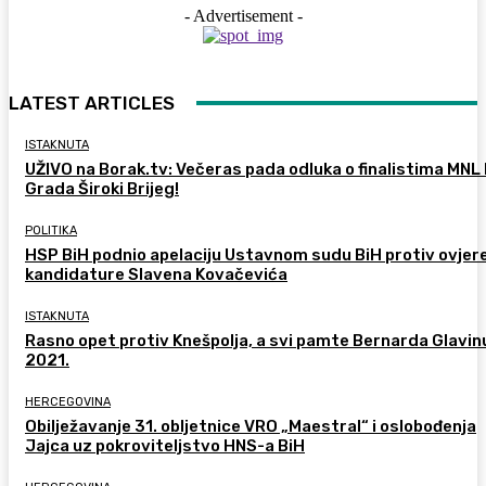
- Advertisement -
LATEST ARTICLES
ISTAKNUTA
UŽIVO na Borak.tv: Večeras pada odluka o finalistima MNL
Grada Široki Brijeg!
POLITIKA
HSP BiH podnio apelaciju Ustavnom sudu BiH protiv ovjer
kandidature Slavena Kovačevića
ISTAKNUTA
Rasno opet protiv Knešpolja, a svi pamte Bernarda Glavinu
2021.
HERCEGOVINA
Obilježavanje 31. obljetnice VRO „Maestral“ i oslobođenja
Jajca uz pokroviteljstvo HNS-a BiH