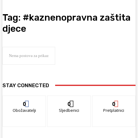
Tag:
#kaznenopravna zaštita
djece
Nema postova za prikaz
STAY CONNECTED
0
0
0
Obožavatelji
Sljedbenici
Pretplatnici