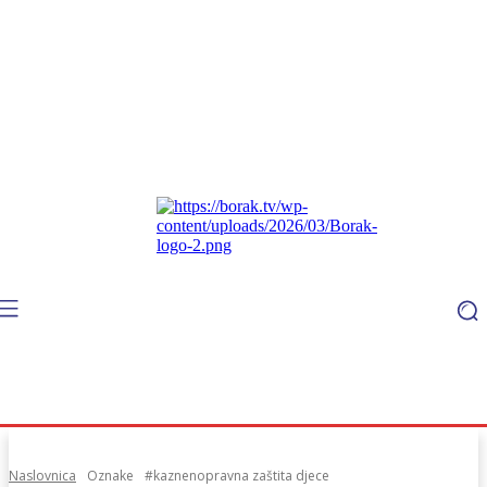
Naslovnica
Oznake
#kaznenopravna zaštita djece