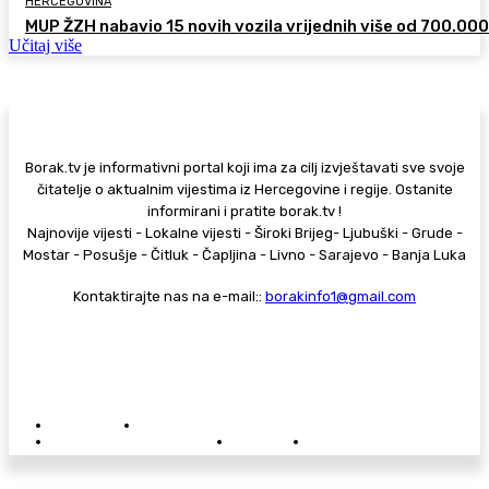
HERCEGOVINA
MUP ŽZH nabavio 15 novih vozila vrijednih više od 700.00
Učitaj više
Borak.tv je informativni portal koji ima za cilj izvještavati sve svoje
čitatelje o aktualnim vijestima iz Hercegovine i regije. Ostanite
informirani i pratite borak.tv !
Najnovije vijesti - Lokalne vijesti - Široki Brijeg- Ljubuški - Grude -
Mostar - Posušje - Čitluk - Čapljina - Livno - Sarajevo - Banja Luka
Kontaktirajte nas na e-mail::
borakinfo1@gmail.com
© Copyright - Borak.tv
Privatnost
Pravila anonimnog komentiranja
Oglašavanje na Borak.tv
Donacije
Kontakt