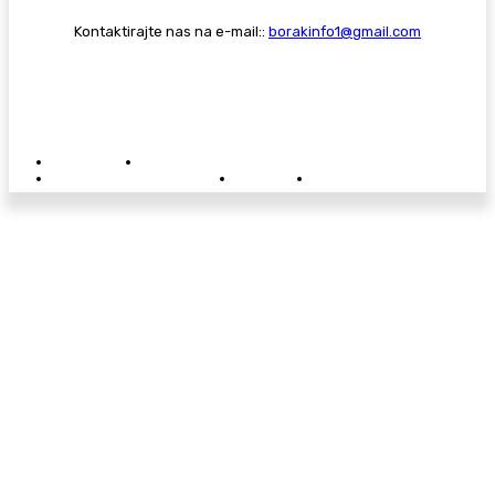
Kontaktirajte nas na e-mail::
borakinfo1@gmail.com
© Copyright - Borak.tv
Privatnost
Pravila anonimnog komentiranja
Oglašavanje na Borak.tv
Donacije
Kontakt