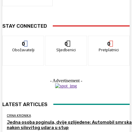
STAY CONNECTED
0
0
0
Obožavatelji
Sljedbenici
Pretplatnici
- Advertisement -
LATEST ARTICLES
CRNA KRONIKA
Jedna osoba poginula, dvije ozlijeđene: Automobil smrsk
nakon silovitog udara u stup