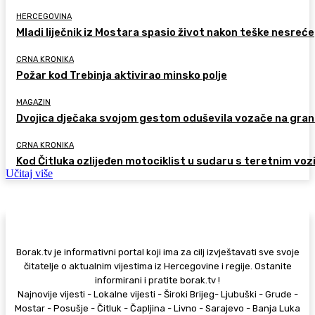
HERCEGOVINA
Mladi liječnik iz Mostara spasio život nakon teške nesreće
CRNA KRONIKA
Požar kod Trebinja aktivirao minsko polje
MAGAZIN
Dvojica dječaka svojom gestom oduševila vozače na gran
CRNA KRONIKA
Kod Čitluka ozlijeđen motociklist u sudaru s teretnim voz
Učitaj više
Borak.tv je informativni portal koji ima za cilj izvještavati sve svoje
čitatelje o aktualnim vijestima iz Hercegovine i regije. Ostanite
informirani i pratite borak.tv !
Najnovije vijesti - Lokalne vijesti - Široki Brijeg- Ljubuški - Grude -
Mostar - Posušje - Čitluk - Čapljina - Livno - Sarajevo - Banja Luka