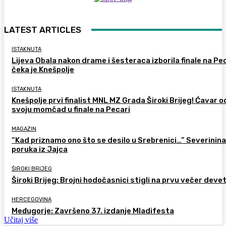
LATEST ARTICLES
ISTAKNUTA
Lijeva Obala nakon drame i šesteraca izborila finale na Pec
čeka je Knešpolje
ISTAKNUTA
Knešpolje prvi finalist MNL MZ Grada Široki Brijeg! Ćavar 
svoju momčad u finale na Pecari
MAGAZIN
“Kad priznamo ono što se desilo u Srebrenici…” Severinina
poruka iz Jajca
ŠIROKI BRIJEG
Široki Brijeg: Brojni hodočasnici stigli na prvu večer deve
HERCEGOVINA
Međugorje: Završeno 37. izdanje Mladifesta
Učitaj više