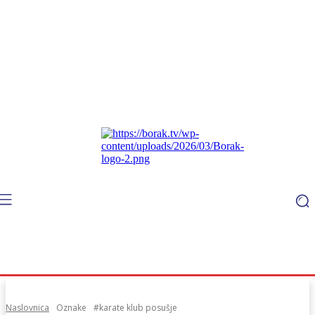
Naslovnica
Oznake
#karate klub posušje