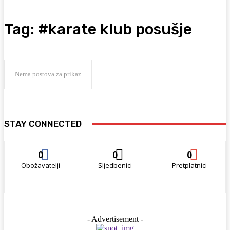
Tag:
#karate klub posušje
Nema postova za prikaz
STAY CONNECTED
0
0
0
Obožavatelji
Sljedbenici
Pretplatnici
- Advertisement -