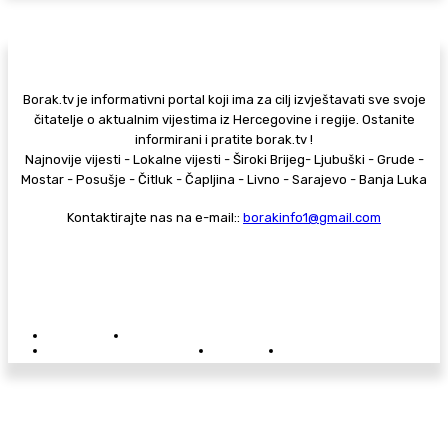
Borak.tv je informativni portal koji ima za cilj izvještavati sve svoje
čitatelje o aktualnim vijestima iz Hercegovine i regije. Ostanite
informirani i pratite borak.tv !
Najnovije vijesti - Lokalne vijesti - Široki Brijeg- Ljubuški - Grude -
Mostar - Posušje - Čitluk - Čapljina - Livno - Sarajevo - Banja Luka
Kontaktirajte nas na e-mail::
borakinfo1@gmail.com
© Copyright - Borak.tv
Privatnost
Pravila anonimnog komentiranja
Oglašavanje na Borak.tv
Donacije
Kontakt